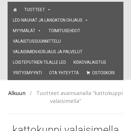
Skip
TUOTTEET
to
content
LED-NAUHAT JA LANGATON OHJAUS
MYYMÄLÄT
TOIMITUSEHDOT
VALAISTUSSUUNNITTELU
VALAISIMIEN KORJAUS JA PALVELUT
LOISTEPUTKIEN TILALLE LED
KISKOVALAISTUS
YRITYSMYYNTI
OTA YHTEYTTÄ
OSTOSKORI
Alkuun
/
Tuotteet avainsanalla “kattokuppi
valaisimella”
kattokuppi valaisimella