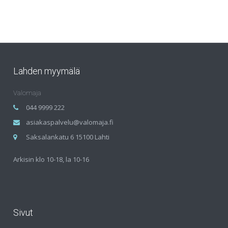
Lahden myymälä
Valomaja
044 9999 222
asiakaspalvelu@valomaja.fi
Saksalankatu 6 15100 Lahti
Arkisin klo 10-18, la 10-16
Sivut