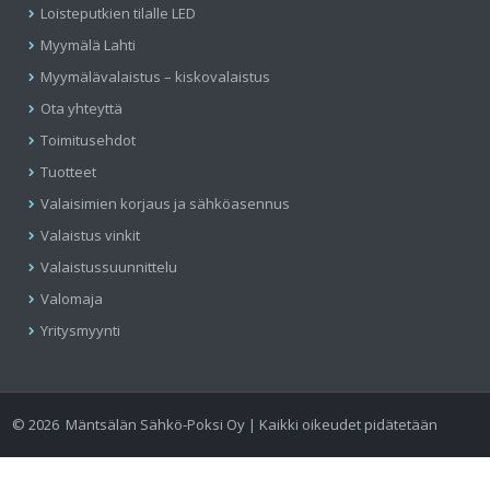
Loisteputkien tilalle LED
Myymälä Lahti
Myymälävalaistus – kiskovalaistus
Ota yhteyttä
Toimitusehdot
Tuotteet
Valaisimien korjaus ja sähköasennus
Valaistus vinkit
Valaistussuunnittelu
Valomaja
Yritysmyynti
©
2026
Mäntsälän Sähkö-Poksi Oy | Kaikki oikeudet pidätetään