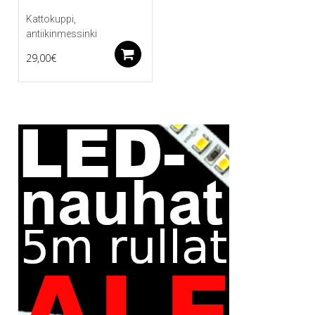
Kattokuppi,
antiikinmessinki
Lisää ostoskoriin
29,00
€