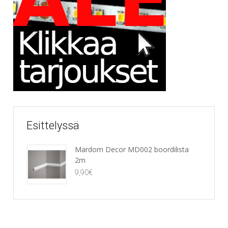
Esittelyssä
Mardom Decor MD002 boordilista
2m
9,90
€