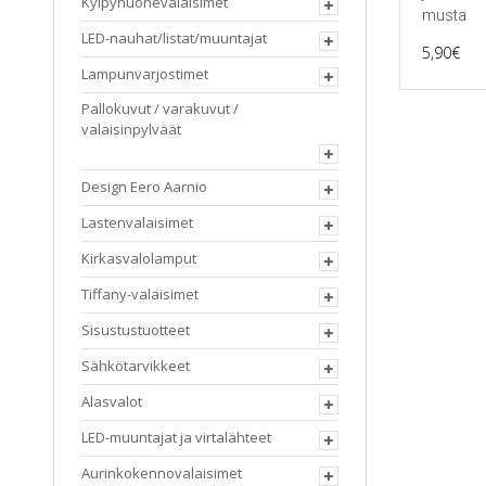
Kylpyhuonevalaisimet
musta
LED-nauhat/listat/muuntajat
5,90
€
Lampunvarjostimet
Pallokuvut / varakuvut /
valaisinpylväät
Design Eero Aarnio
Lastenvalaisimet
Kirkasvalolamput
Tiffany-valaisimet
Sisustustuotteet
Sähkötarvikkeet
Alasvalot
LED-muuntajat ja virtalähteet
Aurinkokennovalaisimet