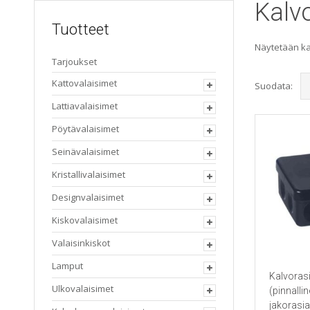
Kalvo
Tuotteet
Näytetään kai
Tarjoukset
Kattovalaisimet
Suodata:
Lattiavalaisimet
Pöytävalaisimet
Seinävalaisimet
Kristallivalaisimet
Designvalaisimet
Kiskovalaisimet
Valaisinkiskot
Lamput
Kalvoras
Ulkovalaisimet
(pinnalli
jakorasia