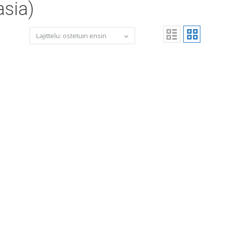
asia)
koriin