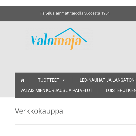
Palvelua ammattitaidolla vuodesta 1964
Skip
TUOTTEET
LED-NAUHAT JA LANGATON
to
content
VALAISIMIEN KORJAUS JA PALVELUT
LOISTEPUTKIEN
Verkkokauppa