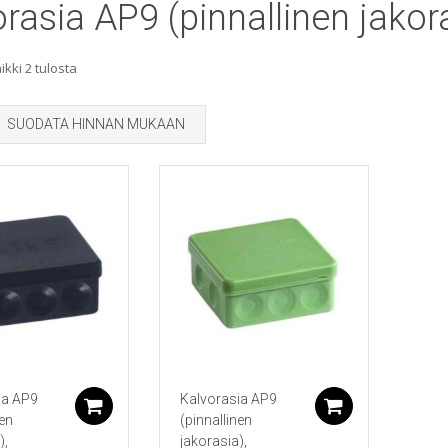
rasia AP9 (pinnallinen jakor
Sorted
kki 2 tulosta
by
SUODATA HINNAN MUKAAN
popularity
ia AP9
Kalvorasia AP9
Lisää ostoskoriin
Lisää ostos
nen
(pinnallinen
),
jakorasia),