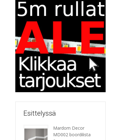
Esittelyssä
Mardom Decor
MD002 boordilista