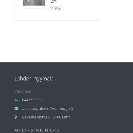
2m
9,90
€
Lahden myymälä
Valomaja
044 9999 222
asiakaspalvelu@valomaja.fi
Saksalankatu 6 15100 Lahti
Arkisin klo 10-18, la 10-16