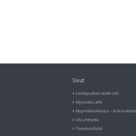
Sivut
Loisteputkien tilalle LED
Myymälä Lahti
Myymälävalaistus – kiskovalaist
Ota yhteyttä
Toimitusehdot