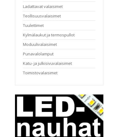
Ladattavat valaisimet
Teollisuusvalaisimet
Tuulettimet
Kylmälaukut ja termospullot
Moduulivalaisimet
Punavalolamput
Katu- ja julkisivuvalaisimet
Toimistovalaisimet