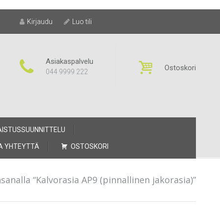
Kirjaudu
Luo tili
Asiakaspalvelu
Ostoskori
044 9999 222
AISTUSSUUNNITTELU
A YHTEYTTÄ
OSTOSKORI
sanalla “Kalvorasia AP9 (pinnallinen jakorasia)”