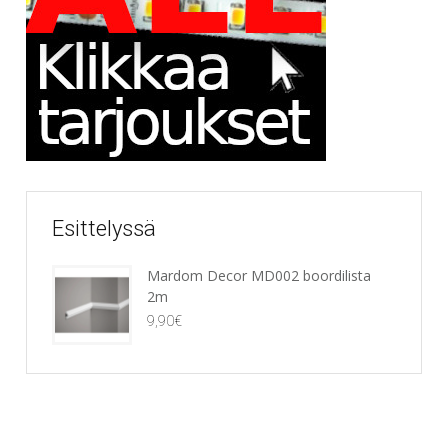
Esittelyssä
Mardom Decor MD002 boordilista
2m
9,90
€