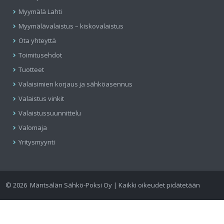
Myymälä Lahti
Myymälävalaistus – kiskovalaistus
Ota yhteyttä
Toimitusehdot
Tuotteet
Valaisimien korjaus ja sähköasennus
Valaistus vinkit
Valaistussuunnittelu
Valomaja
Yritysmyynti
©
2026
Mäntsälän Sähkö-Poksi Oy | Kaikki oikeudet pidätetään