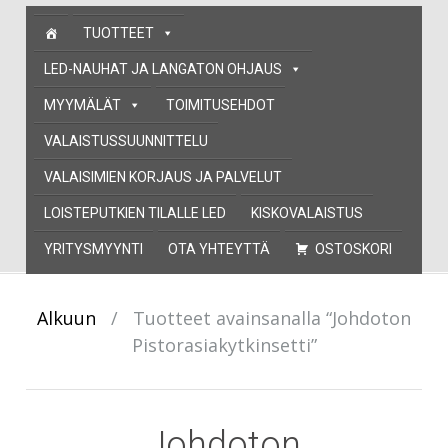
Skip
TUOTTEET
to
content
LED-NAUHAT JA LANGATON OHJAUS
MYYMÄLÄT
TOIMITUSEHDOT
VALAISTUSSUUNNITTELU
VALAISIMIEN KORJAUS JA PALVELUT
LOISTEPUTKIEN TILALLE LED
KISKOVALAISTUS
YRITYSMYYNTI
OTA YHTEYTTÄ
OSTOSKORI
Alkuun
/
Tuotteet avainsanalla “Johdoton
Pistorasiakytkinsetti”
Johdoton