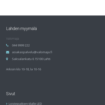
Lahden myymälä
Valomaja
044 9999 222
asiakaspalvelu@valomaja.fi
Saksalankatu 6 15100 Lahti
Arkisin klo 10-18, la 10-16
Sivut
Loisteputkien tilalle LED