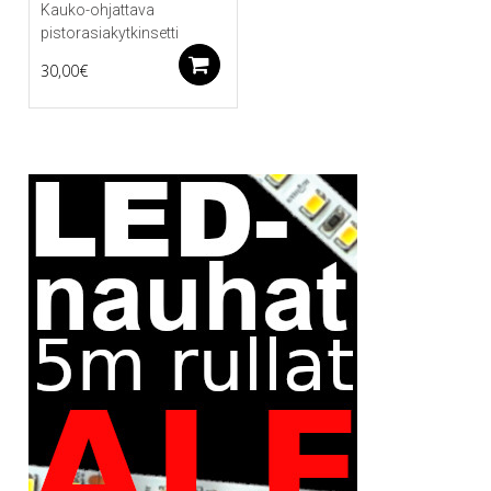
Kauko-ohjattava
pistorasiakytkinsetti
Lisää ostoskoriin
30,00
€