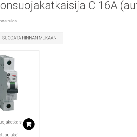
onsuojakatkaisija C 16A (au
noa tulos
SUODATA HINNAN MUKAAN
ojakatkaisija
Lisää ostoskoriin
ttisulake)