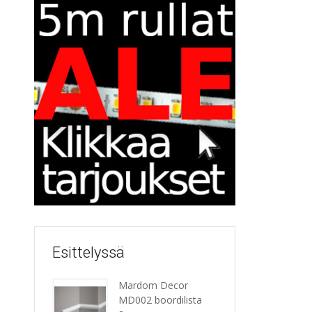
Esittelyssä
Mardom Decor
MD002 boordilista