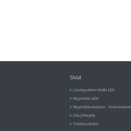
Sivut
Loisteputkien tilalle LED
Myymälä Lahti
Myymälävalaistus – kiskovalaist
Ota yhteyttä
Toimitusehdot