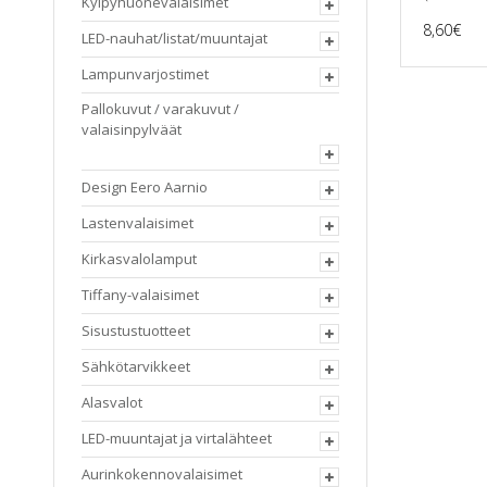
Kylpyhuonevalaisimet
8,60
€
LED-nauhat/listat/muuntajat
Lampunvarjostimet
Pallokuvut / varakuvut /
valaisinpylväät
Design Eero Aarnio
Lastenvalaisimet
Kirkasvalolamput
Tiffany-valaisimet
Sisustustuotteet
Sähkötarvikkeet
Alasvalot
LED-muuntajat ja virtalähteet
Aurinkokennovalaisimet