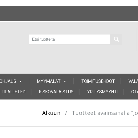
 OHJAUS
MYYMÄLÄT
TOIMITUSEHDOT
VAL
 TILALLE LED
KISKOVALAISTUS
YRITYSMYYNTI
OT
Alkuun
/
Tuotteet avainsanalla “J