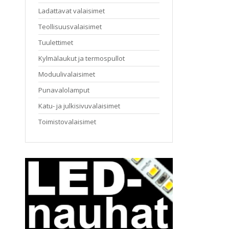
Ladattavat valaisimet
Teollisuusvalaisimet
Tuulettimet
Kylmälaukut ja termospullot
Moduulivalaisimet
Punavalolamput
Katu- ja julkisivuvalaisimet
Toimistovalaisimet