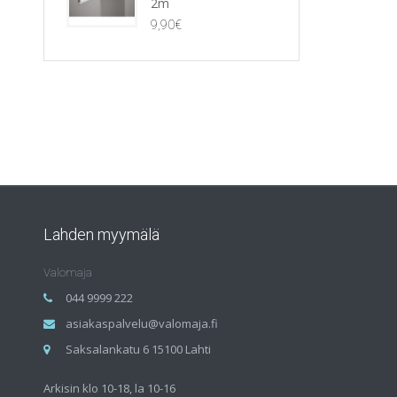
2m
9,90
€
Lahden myymälä
Valomaja
044 9999 222
asiakaspalvelu@valomaja.fi
Saksalankatu 6 15100 Lahti
Arkisin klo 10-18, la 10-16