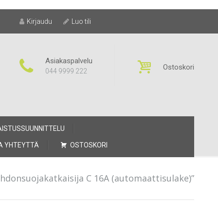
Kirjaudu
Luo tili
Asiakaspalvelu
Ostoskori
044 9999 222
AISTUSSUUNNITTELU
A YHTEYTTÄ
OSTOSKORI
ohdonsuojakatkaisija C 16A (automaattisulake)”