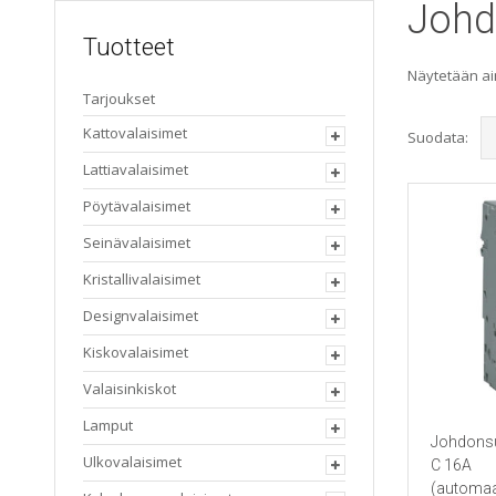
Johd
Tuotteet
Näytetään ai
Tarjoukset
Kattovalaisimet
Suodata:
Lattiavalaisimet
Pöytävalaisimet
Seinävalaisimet
Kristallivalaisimet
Designvalaisimet
Kiskovalaisimet
Valaisinkiskot
Lamput
Johdonsu
Ulkovalaisimet
C 16A
(automaa