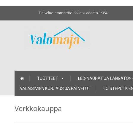
Palvelua ammattitaidolla vuodesta 1964
Skip
TUOTTEET
LED-NAUHAT JA LANGATON
to
content
VALAISIMIEN KORJAUS JA PALVELUT
LOISTEPUTKIEN
Verkkokauppa