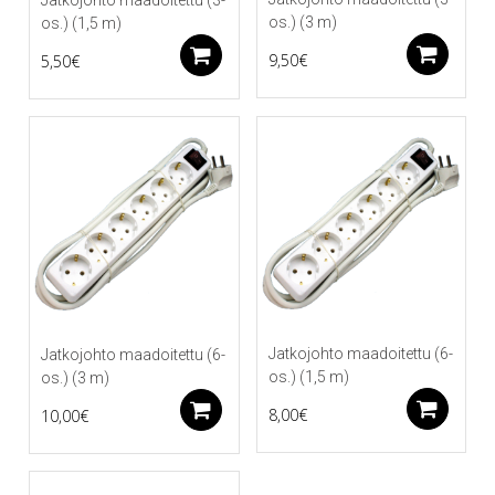
os.) (3 m)
os.) (1,5 m)
Li
Lisää ostoskoriin
9,50
€
5,50
€
Jatkojohto maadoitettu (6-
Jatkojohto maadoitettu (6-
os.) (1,5 m)
os.) (3 m)
Li
Lisää ostoskoriin
8,00
€
10,00
€