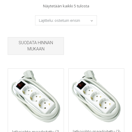
Sorted
Näytetään kaikki 5 tulosta
by
popularity
SUODATA HINNAN
MUKAAN
Jatkojohto maadoitettu (3-
Jatkojohto maadoitettu (3-