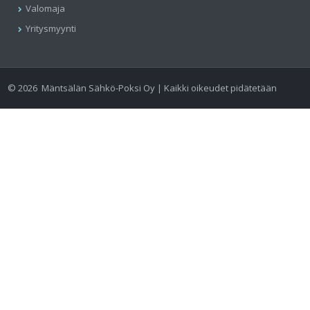
Valomaja
Yritysmyynti
©
2026
Mäntsälän Sähkö-Poksi Oy | Kaikki oikeudet pidätetään