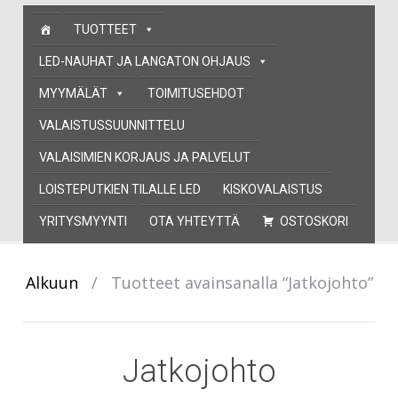
Skip
TUOTTEET
to
content
LED-NAUHAT JA LANGATON OHJAUS
MYYMÄLÄT
TOIMITUSEHDOT
VALAISTUSSUUNNITTELU
VALAISIMIEN KORJAUS JA PALVELUT
LOISTEPUTKIEN TILALLE LED
KISKOVALAISTUS
YRITYSMYYNTI
OTA YHTEYTTÄ
OSTOSKORI
Alkuun
/
Tuotteet avainsanalla “Jatkojohto”
Jatkojohto