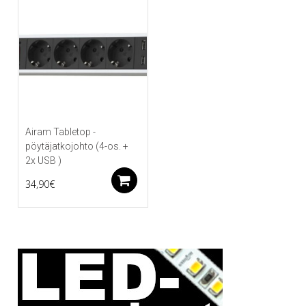
Airam Tabletop -
pöytäjatkojohto (4-os. +
2x USB )
Lisää ostoskoriin
34,90
€