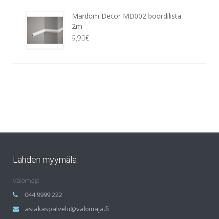
Mardom Decor MD002 boordilista
2m
9,90
€
Lahden myymälä
Valomaja
044 9999 222
asiakaspalvelu@valomaja.fi