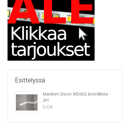
Esittelyssä
Mardom Decor MD002 boordilista
2m
9,90
€