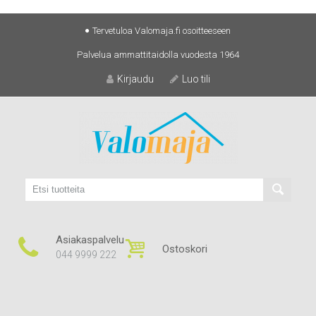
Skip
Tervetuloa Valomaja.fi osoitteeseen
to
Palvelua ammattitaidolla vuodesta 1964
content
Kirjaudu
Luo tili
Asiakaspalvelu
Ostoskori
044 9999 222