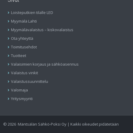
Loisteputkien tilalle LED
Myymälä Lahti
Myymälävalaistus – kiskovalaistus
Ota yhteyttä
Toimitusehdot
Tuotteet
Valaisimien korjaus ja sähköasennus
Valaistus vinkit
Valaistussuunnittelu
Valomaja
Yritysmyynti
©
2026
Mäntsälän Sähkö-Poksi Oy | Kaikki oikeudet pidätetään