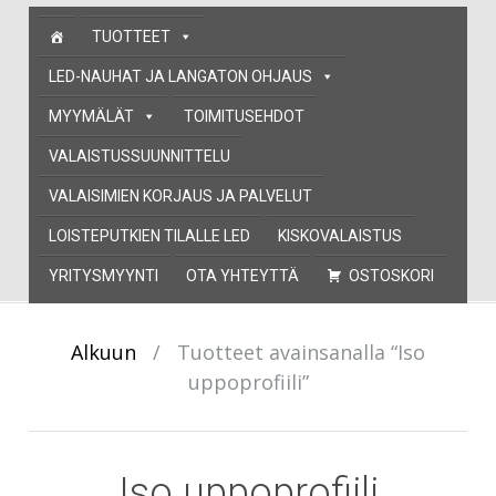
Skip
TUOTTEET
to
content
LED-NAUHAT JA LANGATON OHJAUS
MYYMÄLÄT
TOIMITUSEHDOT
VALAISTUSSUUNNITTELU
VALAISIMIEN KORJAUS JA PALVELUT
LOISTEPUTKIEN TILALLE LED
KISKOVALAISTUS
YRITYSMYYNTI
OTA YHTEYTTÄ
OSTOSKORI
Alkuun
/
Tuotteet avainsanalla “Iso
uppoprofiili”
Iso uppoprofiili