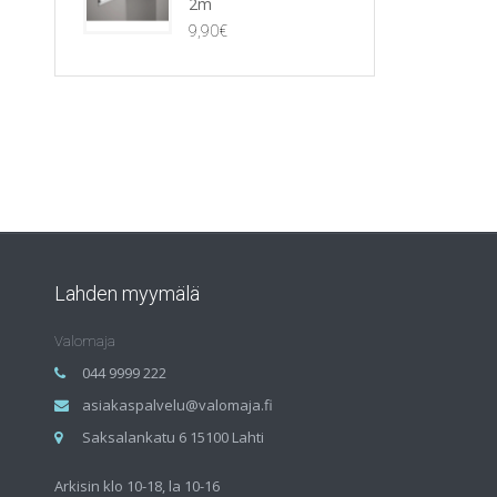
2m
9,90
€
Lahden myymälä
Valomaja
044 9999 222
asiakaspalvelu@valomaja.fi
Saksalankatu 6 15100 Lahti
Arkisin klo 10-18, la 10-16