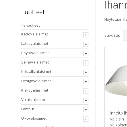
Ihann
Tuotteet
Näytetään kai
Tarjoukset
Kattovalaisimet
Suodata:
Lattiavalaisimet
Pöytävalaisimet
Seinävalaisimet
Kristallivalaisimet
Designvalaisimet
Kiskovalaisimet
Valaisinkiskot
Lamput
Innolux I
Ulkovalaisimet
valaisin
valkoine