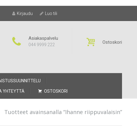
Kirjaudu
Luo tili
Asiakaspalvelu
Ostoskori
044 9999 222
AISTUSSUUNNITTELU
A YHTEYTTÄ
OSTOSKORI
/
Tuotteet avainsanalla “Ihanne riippuvalaisin”