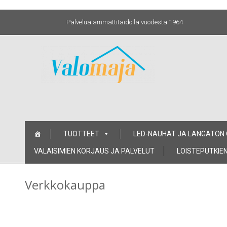
Palvelua ammattitaidolla vuodesta 1964
Skip
TUOTTEET
LED-NAUHAT JA LANGATON
to
content
VALAISIMIEN KORJAUS JA PALVELUT
LOISTEPUTKIEN
Verkkokauppa