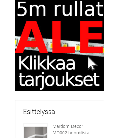
Esittelyssä
Mardom Decor
MD002 boordilista