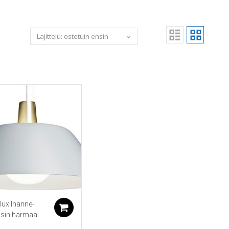
lux Ihanne-
koriin
Lisää ostoskoriin
isin harmaa