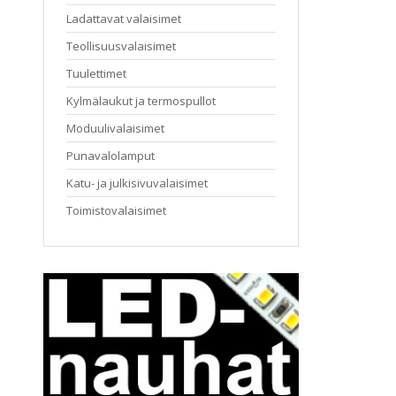
Ladattavat valaisimet
Teollisuusvalaisimet
Tuulettimet
Kylmälaukut ja termospullot
Moduulivalaisimet
Punavalolamput
Katu- ja julkisivuvalaisimet
Toimistovalaisimet