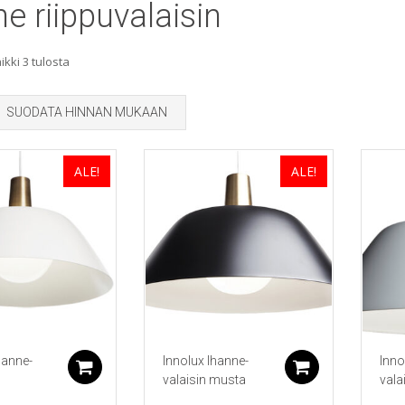
e riippuvalaisin
Sorted
kki 3 tulosta
by
SUODATA HINNAN MUKAAN
popularity
ALE!
ALE!
hanne-
Innolux Ihanne-
Inno
Lisää ostoskoriin
Lisää ostos
valaisin musta
vala
n