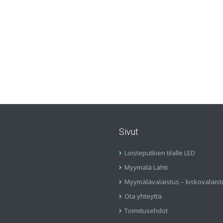
Sivut
Loisteputkien tilalle LED
Myymälä Lahti
Myymälävalaistus – kiskovalaist
Ota yhteyttä
Toimitusehdot