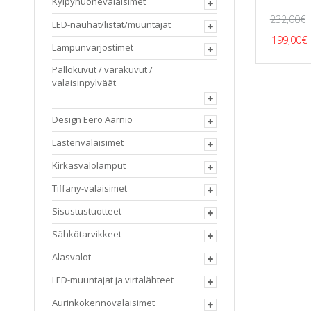
Kylpyhuonevalaisimet
232,00
€
LED-nauhat/listat/muuntajat
Alkup
199,00
€
Lampunvarjostimet
hinta
Pallokuvut / varakuvut /
oli:
valaisinpylväät
232,00
Design Eero Aarnio
Lastenvalaisimet
Kirkasvalolamput
Tiffany-valaisimet
Sisustustuotteet
Sähkötarvikkeet
Alasvalot
LED-muuntajat ja virtalähteet
Aurinkokennovalaisimet