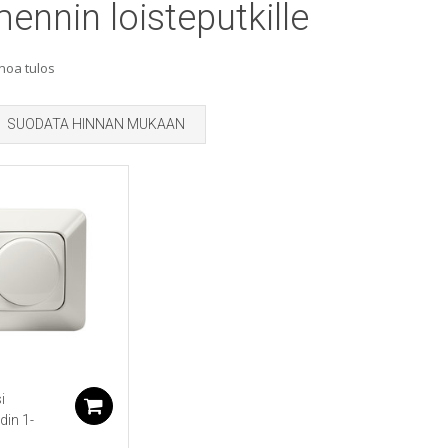
ennin loisteputkille
noa tulos
SUODATA HINNAN MUKAAN
i
Lisää ostoskoriin
din 1-