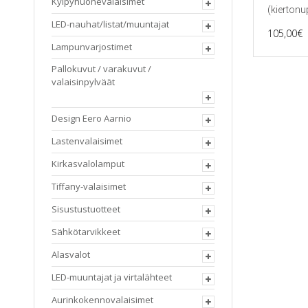
Kylpyhuonevalaisimet
(kiertonu
LED-nauhat/listat/muuntajat
105,00
€
Lampunvarjostimet
Pallokuvut / varakuvut /
valaisinpylväät
Design Eero Aarnio
Lastenvalaisimet
Kirkasvalolamput
Tiffany-valaisimet
Sisustustuotteet
Sähkötarvikkeet
Alasvalot
LED-muuntajat ja virtalähteet
Aurinkokennovalaisimet