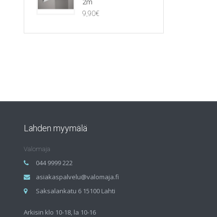
2m
9,90
€
Lahden myymälä
Valomaja
044 9999 222
asiakaspalvelu@valomaja.fi
Saksalankatu 6 15100 Lahti
Arkisin klo 10-18, la 10-16