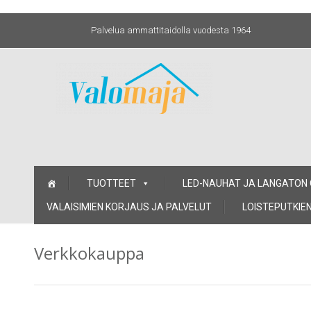
Palvelua ammattitaidolla vuodesta 1964
Skip
TUOTTEET
LED-NAUHAT JA LANGATON
to
content
VALAISIMIEN KORJAUS JA PALVELUT
LOISTEPUTKIEN
Verkkokauppa