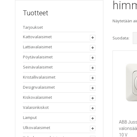
himm
Tuotteet
Näytetään ai
Tarjoukset
Kattovalaisimet
Suodata:
Lattiavalaisimet
Pöytävalaisimet
Seinävalaisimet
Kristallivalaisimet
Designvalaisimet
Kiskovalaisimet
Valaisinkiskot
Lamput
ABB Juss
Ulkovalaisimet
valonsää
10 V