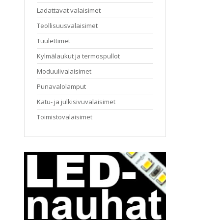
Ladattavat valaisimet
Teollisuusvalaisimet
Tuulettimet
Kylmälaukut ja termospullot
Moduulivalaisimet
Punavalolamput
Katu- ja julkisivuvalaisimet
Toimistovalaisimet