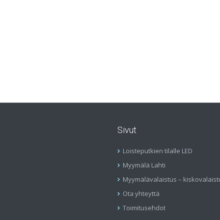
Sivut
Loisteputkien tilalle LED
Myymälä Lahti
Myymälävalaistus – kiskovalaist
Ota yhteyttä
Toimitusehdot