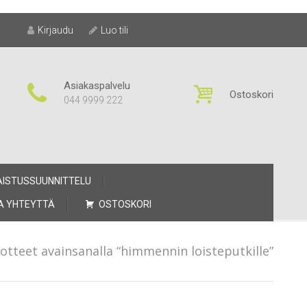
Kirjaudu
Luo tili
Asiakaspalvelu
Ostoskori
044 9999 222
AISTUSSUUNNITTELU
A YHTEYTTÄ
OSTOSKORI
otteet avainsanalla “himmennin loisteputkille”