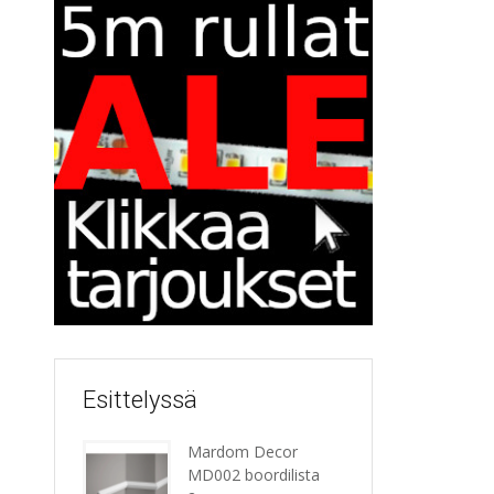
Esittelyssä
Mardom Decor
MD002 boordilista