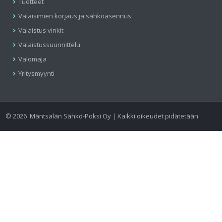
Tuotteet
Valaisimien korjaus ja sähköasennus
Valaistus vinkit
Valaistussuunnittelu
Valomaja
Yritysmyynti
©
2026
Mäntsälän Sähkö-Poksi Oy | Kaikki oikeudet pidätetään