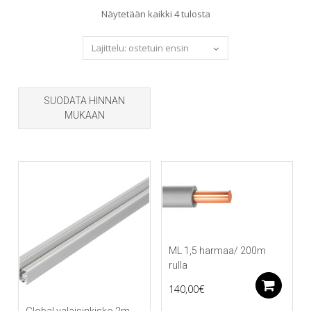
Sorted
Näytetään kaikki 4 tulosta
by
popularity
SUODATA HINNAN
MUKAAN
ML 1,5 harmaa/ 200m
rulla
Li
140,00
€
Global valaisinkisko 2m,