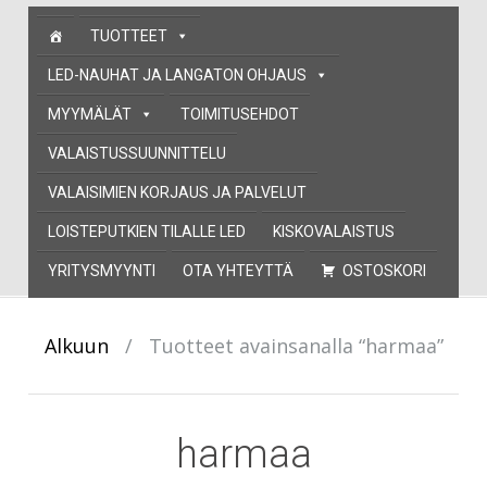
Skip
TUOTTEET
to
content
LED-NAUHAT JA LANGATON OHJAUS
MYYMÄLÄT
TOIMITUSEHDOT
VALAISTUSSUUNNITTELU
VALAISIMIEN KORJAUS JA PALVELUT
LOISTEPUTKIEN TILALLE LED
KISKOVALAISTUS
YRITYSMYYNTI
OTA YHTEYTTÄ
OSTOSKORI
Alkuun
/
Tuotteet avainsanalla “harmaa”
harmaa