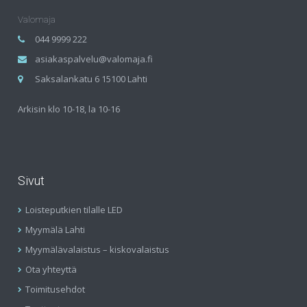
Valomaja
044 9999 222
asiakaspalvelu@valomaja.fi
Saksalankatu 6 15100 Lahti
Arkisin klo 10-18, la 10-16
Sivut
Loisteputkien tilalle LED
Myymälä Lahti
Myymälävalaistus – kiskovalaistus
Ota yhteyttä
Toimitusehdot