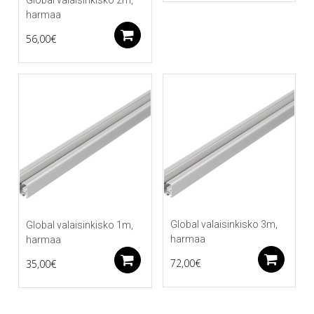
harmaa
Lisää ostoskoriin
56,00
€
Global valaisinkisko 3m,
Global valaisinkisko 1m,
harmaa
harmaa
Li
Lisää ostoskoriin
72,00
€
35,00
€