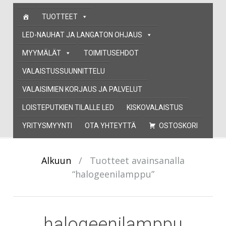
Skip
TUOTTEET
to
content
LED-NAUHAT JA LANGATON OHJAUS
MYYMÄLÄT
TOIMITUSEHDOT
VALAISTUSSUUNNITTELU
VALAISIMIEN KORJAUS JA PALVELUT
LOISTEPUTKIEN TILALLE LED
KISKOVALAISTUS
YRITYSMYYNTI
OTA YHTEYTTÄ
OSTOSKORI
Alkuun
/
Tuotteet avainsanalla
“halogeenilamppu”
halogeenilamppu