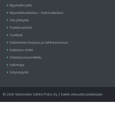
Myymälä Lahti
Myymälävalaistus – kiskovalaistus
Ota yhteyttä
Toimitusehdot
Tuotteet
Valaisimien korjaus ja sähköasennus
Valaistus vinkit
Valaistussuunnittelu
Valomaja
Yritysmyynti
©
2026
Mäntsälän Sähkö-Poksi Oy | Kaikki oikeudet pidätetään