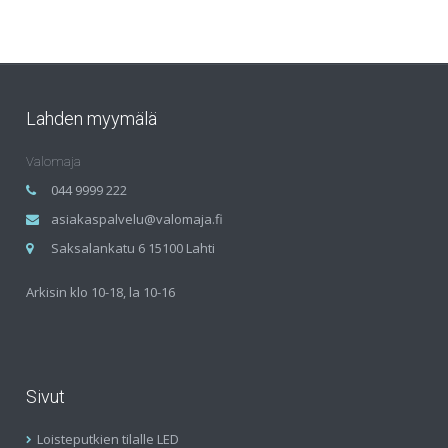
Lahden myymälä
Valomaja
044 9999 222
asiakaspalvelu@valomaja.fi
Saksalankatu 6 15100 Lahti
Arkisin klo 10-18, la 10-16
Sivut
Loisteputkien tilalle LED