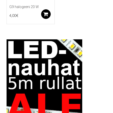
G9 halogeeni 20 W
Lisää ostoskoriin
4,00
€