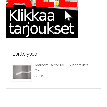
Esittelyssä
Mardom Decor MD002 boordilista
2m
9,90
€