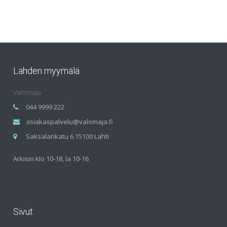
Lahden myymälä
Valomaja
044 9999 222
asiakaspalvelu@valomaja.fi
Saksalankatu 6 15100 Lahti
Arkisin klo 10-18, la 10-16
Sivut