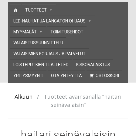
Skip
TUOTTEET
to
content
LED-NAUHAT JA LANGATON OHJAUS
MYYMÄLÄT
TOIMITUSEHDOT
VALAISTUSSUUNNITTELU
VALAISIMIEN KORJAUS JA PALVELUT
LOISTEPUTKIEN TILALLE LED
KISKOVALAISTUS
YRITYSMYYNTI
OTA YHTEYTTÄ
OSTOSKORI
Alkuun
/
Tuotteet avainsanalla “haitari
seinävalaisin”
haitari seinävalaisin