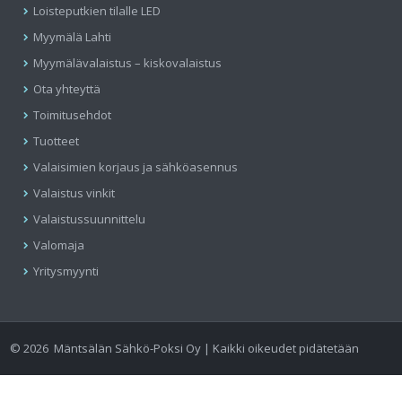
Loisteputkien tilalle LED
Myymälä Lahti
Myymälävalaistus – kiskovalaistus
Ota yhteyttä
Toimitusehdot
Tuotteet
Valaisimien korjaus ja sähköasennus
Valaistus vinkit
Valaistussuunnittelu
Valomaja
Yritysmyynti
©
2026
Mäntsälän Sähkö-Poksi Oy | Kaikki oikeudet pidätetään