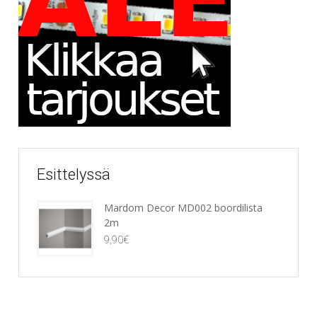
Esittelyssä
Mardom Decor MD002 boordilista
2m
9,90
€