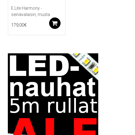
E.Lite Harmony -
seinävalaisin, musta
Lisää ostoskoriin
179,00
€