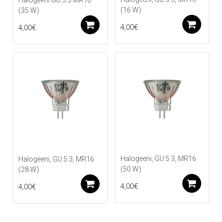
(16 W)
(35 W)
Li
Lisää ostoskoriin
4,00
€
4,00
€
Halogeeni, GU 5.3, MR16
Halogeeni, GU 5.3, MR16
(50 W)
(28 W)
Li
Lisää ostoskoriin
4,00
€
4,00
€