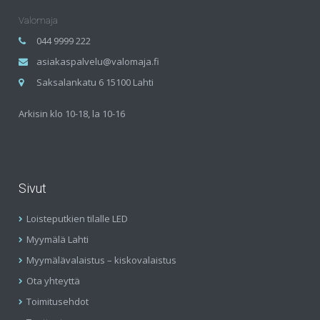
Valomaja
044 9999 222
asiakaspalvelu@valomaja.fi
Saksalankatu 6 15100 Lahti
Arkisin klo 10-18, la 10-16
Sivut
Loisteputkien tilalle LED
Myymälä Lahti
Myymälävalaistus – kiskovalaistus
Ota yhteyttä
Toimitusehdot