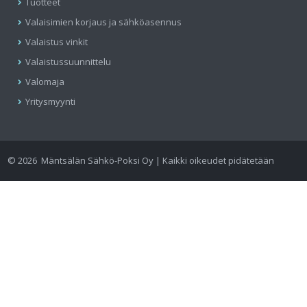
Tuotteet
Valaisimien korjaus ja sähköasennus
Valaistus vinkit
Valaistussuunnittelu
Valomaja
Yritysmyynti
©
2026
Mäntsälän Sähkö-Poksi Oy | Kaikki oikeudet pidätetään