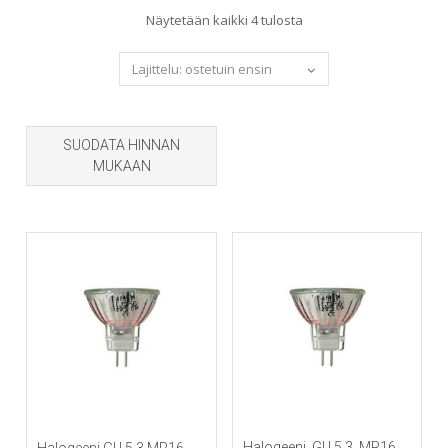
Sorted
Näytetään kaikki 4 tulosta
by
popularity
SUODATA HINNAN
MUKAAN
Halogeeni, GU 5.3, MR16
Halogeeni GU 5.3 MR16