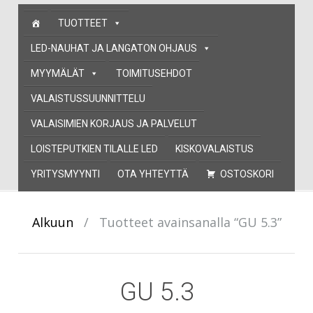
Skip
TUOTTEET
to
content
LED-NAUHAT JA LANGATON OHJAUS
MYYMÄLÄT
TOIMITUSEHDOT
VALAISTUSSUUNNITTELU
VALAISIMIEN KORJAUS JA PALVELUT
LOISTEPUTKIEN TILALLE LED
KISKOVALAISTUS
YRITYSMYYNTI
OTA YHTEYTTÄ
OSTOSKORI
Alkuun
/
Tuotteet avainsanalla “GU 5.3”
GU 5.3