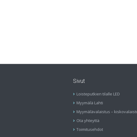
Sivut
Loisteputkien tilalle LED
Myymälä Lahti
Myymälävalaistus – kiskovalaist
Ota yhteyttä
Toimitusehdot