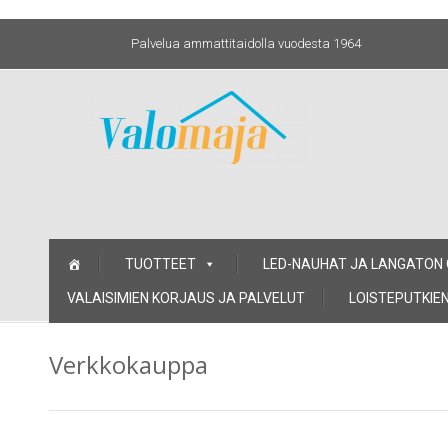
Palvelua ammattitaidolla vuodesta 1964
Skip
TUOTTEET
LED-NAUHAT JA LANGATON
to
content
VALAISIMIEN KORJAUS JA PALVELUT
LOISTEPUTKIEN
Verkkokauppa