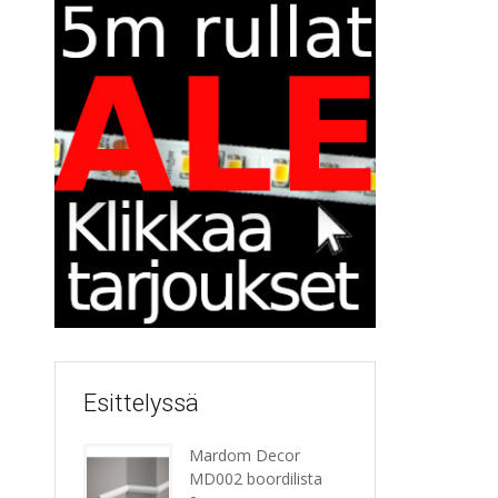
Esittelyssä
Mardom Decor
MD002 boordilista