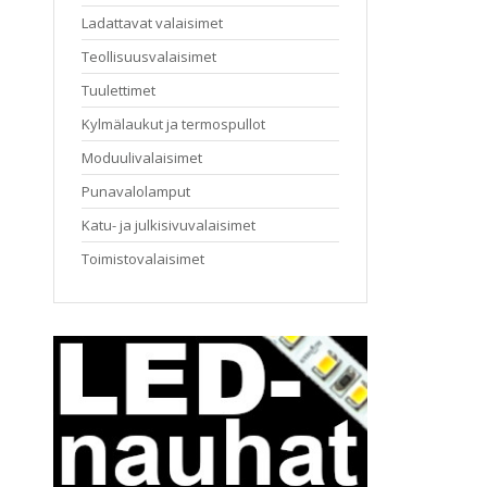
Ladattavat valaisimet
Teollisuusvalaisimet
Tuulettimet
Kylmälaukut ja termospullot
Moduulivalaisimet
Punavalolamput
Katu- ja julkisivuvalaisimet
Toimistovalaisimet