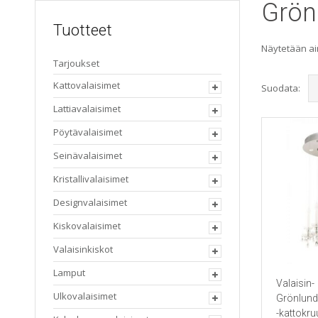
Grön
Tuotteet
Näytetään ai
Tarjoukset
Kattovalaisimet
Suodata:
Lattiavalaisimet
Pöytävalaisimet
Seinävalaisimet
Kristallivalaisimet
Designvalaisimet
Kiskovalaisimet
Valaisinkiskot
Lamput
Valaisin-
Ulkovalaisimet
Grönlund
-kattokr