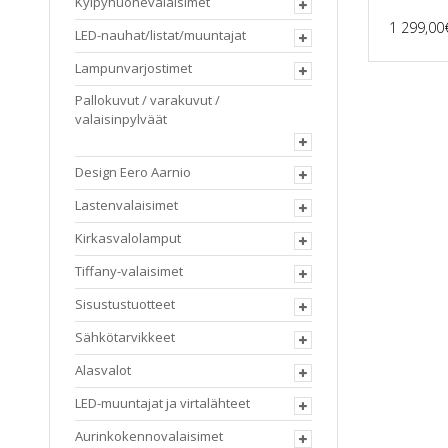
Kylpyhuonevalaisimet
1 299,00
LED-nauhat/listat/muuntajat
Lampunvarjostimet
Pallokuvut / varakuvut /
valaisinpylväät
Design Eero Aarnio
Lastenvalaisimet
Kirkasvalolamput
Tiffany-valaisimet
Sisustustuotteet
Sähkötarvikkeet
Alasvalot
LED-muuntajat ja virtalähteet
Aurinkokennovalaisimet