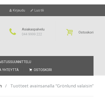
Kirjaudu
Luo tili
Asiakaspalvelu
Ostoskori
044 9999 222
AISTUSSUUNNITTELU
A YHTEYTTÄ
OSTOSKORI
n
/
Tuotteet avainsanalla “Grönlund valaisin”