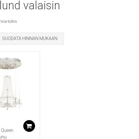
lund valaisin
noa tulos
SUODATA HINNAN MUKAAN
Lisää ostoskoriin
 Queen
uunu