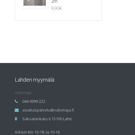
2m
9,90
€
Lahden myymälä
Valomaja
044 9999 222
asiakaspalvelu@valomaja.fi
Saksalankatu 6 15100 Lahti
Arkisin klo 10-18, la 10-16