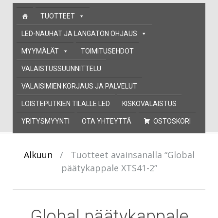
Skip
TUOTTEET
to
content
LED-NAUHAT JA LANGATON OHJAUS
MYYMÄLÄT
TOIMITUSEHDOT
VALAISTUSSUUNNITTELU
VALAISIMIEN KORJAUS JA PALVELUT
LOISTEPUTKIEN TILALLE LED
KISKOVALAISTUS
YRITYSMYYNTI
OTA YHTEYTTÄ
OSTOSKORI
Alkuun
/
Tuotteet avainsanalla “Global
päätykappale XTS41-2”
Global päätykappale