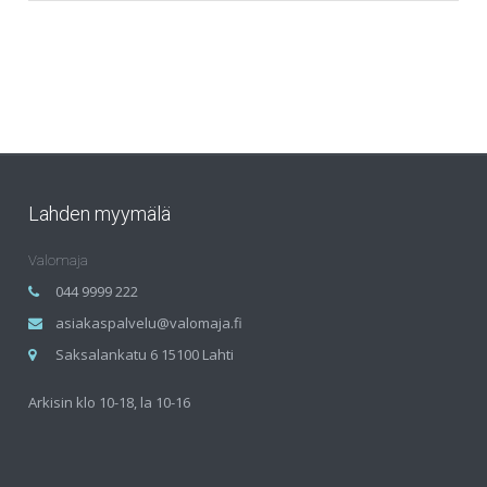
Lahden myymälä
Valomaja
044 9999 222
asiakaspalvelu@valomaja.fi
Saksalankatu 6 15100 Lahti
Arkisin klo 10-18, la 10-16