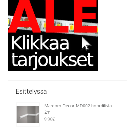
Esittelyssä
Mardom Decor MD002 boordilista
2m
9,90
€