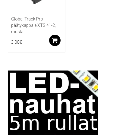
Global Track Pro
päätykappale XTS 41-2,
musta
Lisää ostoskoriin
3,00
€