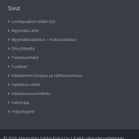
Sivut
Loisteputkien tilalle LED
Myymälä Lahti
Myymälävalaistus – kiskovalaistus
Ota yhteyttä
Toimitusehdot
Tuotteet
Valaisimien korjaus ja sähköasennus
Valaistus vinkit
Valaistussuunnittelu
Valomaja
Yritysmyynti
©
2026
Mäntsälän Sähkö-Poksi Oy | Kaikki oikeudet pidätetään