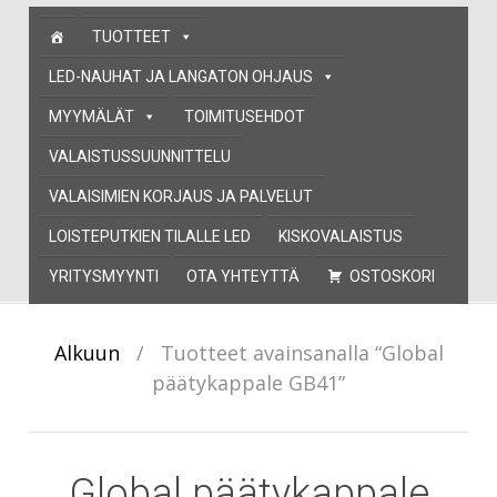
Skip
TUOTTEET
to
content
LED-NAUHAT JA LANGATON OHJAUS
MYYMÄLÄT
TOIMITUSEHDOT
VALAISTUSSUUNNITTELU
VALAISIMIEN KORJAUS JA PALVELUT
LOISTEPUTKIEN TILALLE LED
KISKOVALAISTUS
YRITYSMYYNTI
OTA YHTEYTTÄ
OSTOSKORI
Alkuun
/
Tuotteet avainsanalla “Global
päätykappale GB41”
Global päätykappale