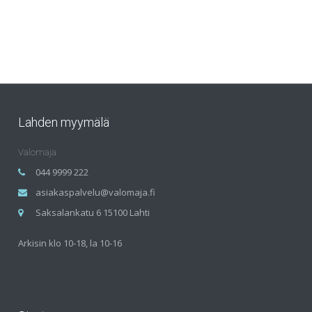
Lahden myymälä
Valomaja
044 9999 222
asiakaspalvelu@valomaja.fi
Saksalankatu 6 15100 Lahti
Arkisin klo 10-18, la 10-16