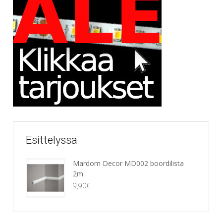
Esittelyssä
Mardom Decor MD002 boordilista
2m
9,90
€