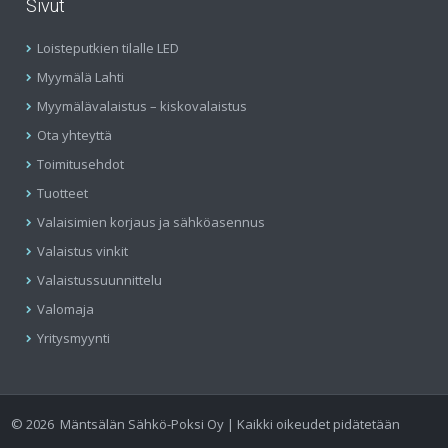
Sivut
Loisteputkien tilalle LED
Myymälä Lahti
Myymälävalaistus – kiskovalaistus
Ota yhteyttä
Toimitusehdot
Tuotteet
Valaisimien korjaus ja sähköasennus
Valaistus vinkit
Valaistussuunnittelu
Valomaja
Yritysmyynti
©
2026
Mäntsälän Sähkö-Poksi Oy | Kaikki oikeudet pidätetään