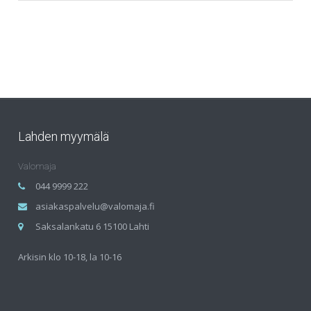
Lahden myymälä
Valomaja
044 9999 222
asiakaspalvelu@valomaja.fi
Saksalankatu 6 15100 Lahti
Arkisin klo 10-18, la 10-16