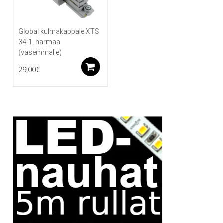
Global kulmakappale XTS
34-1, harmaa
(vasemmalle)
Lisää ostoskoriin
29,00
€