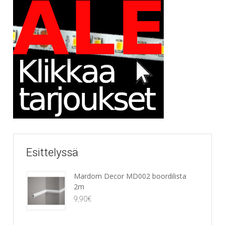
Esittelyssä
Mardom Decor MD002 boordilista
2m
9,90
€