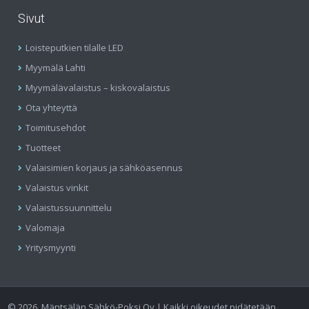
Sivut
Loisteputkien tilalle LED
Myymälä Lahti
Myymälävalaistus – kiskovalaistus
Ota yhteyttä
Toimitusehdot
Tuotteet
Valaisimien korjaus ja sähköasennus
Valaistus vinkit
Valaistussuunnittelu
Valomaja
Yritysmyynti
©
2026
Mäntsälän Sähkö-Poksi Oy | Kaikki oikeudet pidätetään