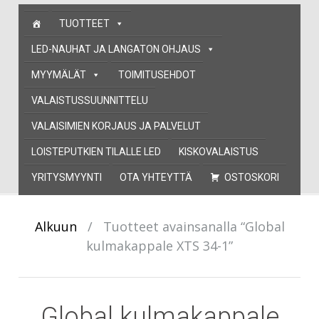
Skip
TUOTTEET
to
content
LED-NAUHAT JA LANGATON OHJAUS
MYYMÄLÄT
TOIMITUSEHDOT
VALAISTUSSUUNNITTELU
VALAISIMIEN KORJAUS JA PALVELUT
LOISTEPUTKIEN TILALLE LED
KISKOVALAISTUS
YRITYSMYYNTI
OTA YHTEYTTÄ
OSTOSKORI
Alkuun
/
Tuotteet avainsanalla “Global
kulmakappale XTS 34-1”
Global kulmakappale