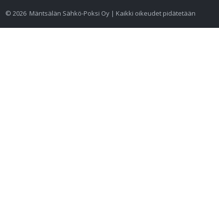
©
2026
Mäntsälän Sähkö-Poksi Oy | Kaikki oikeudet pidätetään