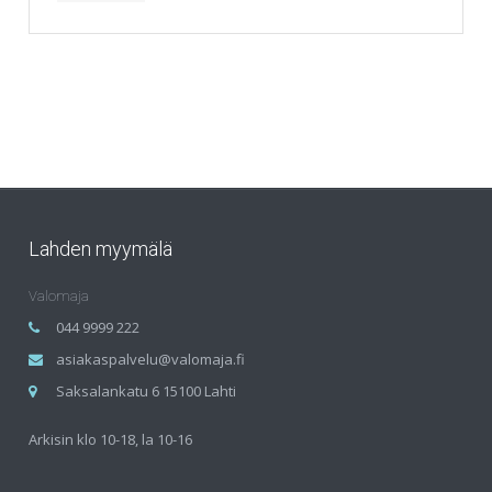
Lahden myymälä
Valomaja
044 9999 222
asiakaspalvelu@valomaja.fi
Saksalankatu 6 15100 Lahti
Arkisin klo 10-18, la 10-16