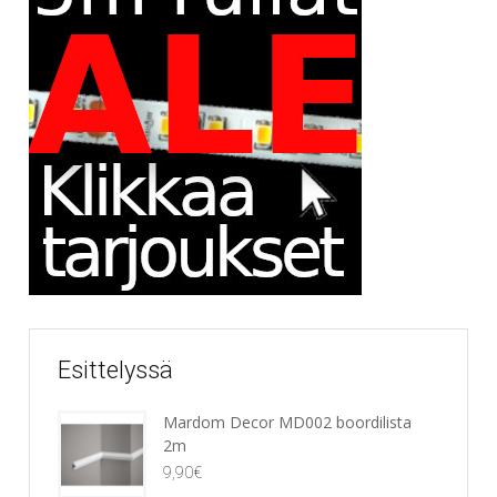
Esittelyssä
Mardom Decor MD002 boordilista
2m
9,90
€