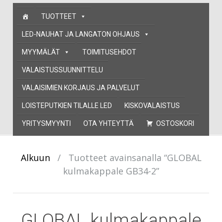
Skip
TUOTTEET
to
content
LED-NAUHAT JA LANGATON OHJAUS
MYYMÄLÄT
TOIMITUSEHDOT
VALAISTUSSUUNNITTELU
VALAISIMIEN KORJAUS JA PALVELUT
LOISTEPUTKIEN TILALLE LED
KISKOVALAISTUS
YRITYSMYYNTI
OTA YHTEYTTÄ
OSTOSKORI
Alkuun
/
Tuotteet avainsanalla “GLOBAL
kulmakappale GB34-2”
GLOBAL kulmakappale