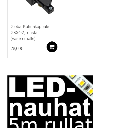
Global Kulmakappale
GB34-2, musta
(vasemmalle)
Lisää ostoskoriin
28,00
€