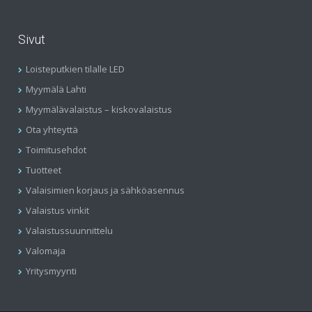
Sivut
Loisteputkien tilalle LED
Myymälä Lahti
Myymälävalaistus – kiskovalaistus
Ota yhteyttä
Toimitusehdot
Tuotteet
Valaisimien korjaus ja sähköasennus
Valaistus vinkit
Valaistussuunnittelu
Valomaja
Yritysmyynti