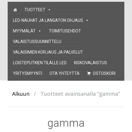
Skip
TUOTTEET
to
content
LED-NAUHAT JA LANGATON OHJAUS
MYYMÄLÄT
TOIMITUSEHDOT
VALAISTUSSUUNNITTELU
VALAISIMIEN KORJAUS JA PALVELUT
LOISTEPUTKIEN TILALLE LED
KISKOVALAISTUS
YRITYSMYYNTI
OTA YHTEYTTÄ
OSTOSKORI
Alkuun
/
Tuotteet avainsanalla “gamma”
gamma