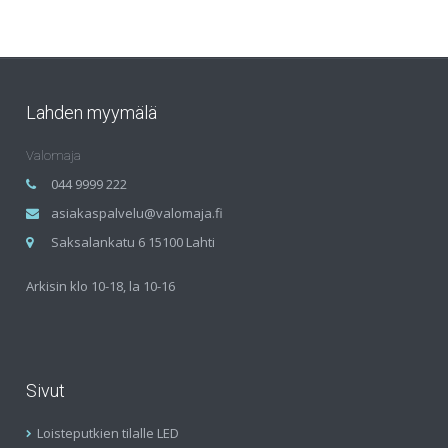
Lahden myymälä
Valomaja
044 9999 222
asiakaspalvelu@valomaja.fi
Saksalankatu 6 15100 Lahti
Arkisin klo 10-18, la 10-16
Sivut
Loisteputkien tilalle LED