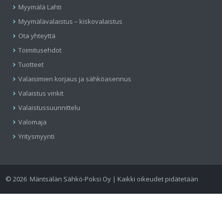
Myymälä Lahti
Myymälävalaistus – kiskovalaistus
Ota yhteyttä
Toimitusehdot
Tuotteet
Valaisimien korjaus ja sähköasennus
Valaistus vinkit
Valaistussuunnittelu
Valomaja
Yritysmyynti
©
2026
Mäntsälän Sähkö-Poksi Oy | Kaikki oikeudet pidätetään