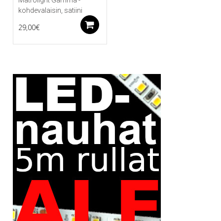
kohdevalaisin, satiini
Lisää ostoskoriin
29,00
€