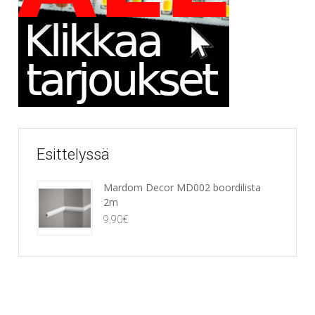
Esittelyssä
Mardom Decor MD002 boordilista
2m
9,90
€