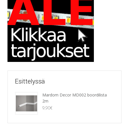
Esittelyssä
Mardom Decor MD002 boordilista
2m
9,90
€