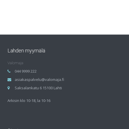
Lahden myymälä
Valomaja
044 9999 222
asiakaspalvelu@valomaja.fi
Saksalankatu 6 15100 Lahti
Arkisin klo 10-18, la 10-16