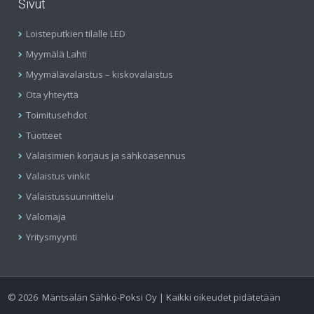
Sivut
Loisteputkien tilalle LED
Myymälä Lahti
Myymälävalaistus – kiskovalaistus
Ota yhteyttä
Toimitusehdot
Tuotteet
Valaisimien korjaus ja sähköasennus
Valaistus vinkit
Valaistussuunnittelu
Valomaja
Yritysmyynti
©
2026
Mäntsälän Sähkö-Poksi Oy | Kaikki oikeudet pidätetään