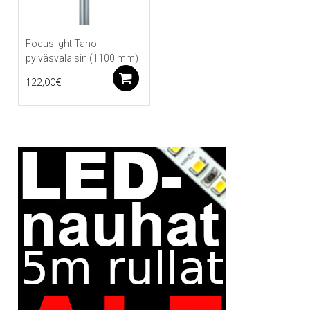
Focuslight Tano -
pylväsvalaisin (1100 mm)
Lisää ostoskoriin
122,00
€