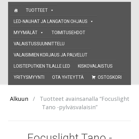
Skip
TUOTTEET
to
content
LED-NAUHAT JA LANGATON OHJAUS
MYYMÄLÄT
TOIMITUSEHDOT
VALAISTUSSUUNNITTELU
VALAISIMIEN KORJAUS JA PALVELUT
LOISTEPUTKIEN TILALLE LED
KISKOVALAISTUS
YRITYSMYYNTI
OTA YHTEYTTÄ
OSTOSKORI
Alkuun
/
Tuotteet avainsanalla “Focuslight
Tano -pylväsvalaisin”
Focuslight Tano -