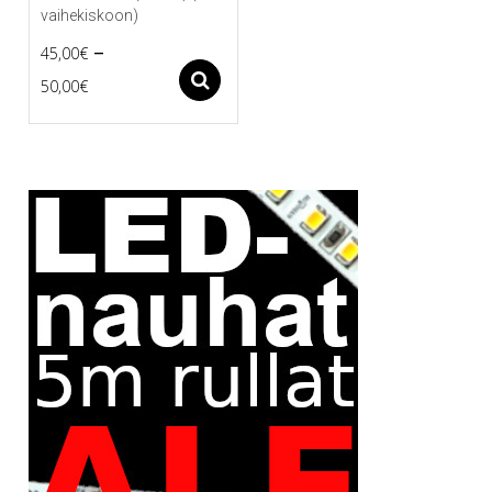
vaihekiskoon)
–
45,00
€
Price
Asetukset
50,00
€
Tällä
range:
tuotteella
45,00€
on
useampi
through
muunnelma.
50,00€
Voit
tehdä
valinnat
tuotteen
sivulla.