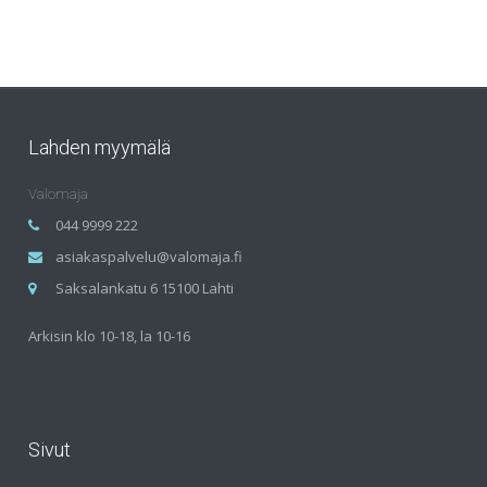
Lahden myymälä
Valomaja
044 9999 222
asiakaspalvelu@valomaja.fi
Saksalankatu 6 15100 Lahti
Arkisin klo 10-18, la 10-16
Sivut