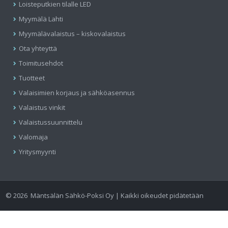
Loisteputkien tilalle LED
Myymälä Lahti
Myymälävalaistus – kiskovalaistus
Ota yhteyttä
Toimitusehdot
Tuotteet
Valaisimien korjaus ja sähköasennus
Valaistus vinkit
Valaistussuunnittelu
Valomaja
Yritysmyynti
©
2026
Mäntsälän Sähkö-Poksi Oy | Kaikki oikeudet pidätetään