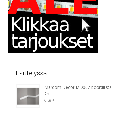
Esittelyssä
Mardom Decor MD002 boordilista
2m
9,90
€