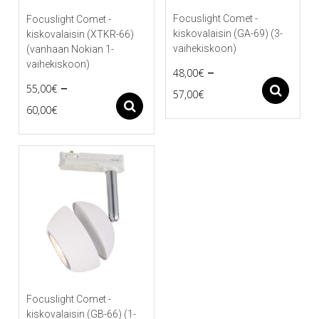
Focuslight Comet -
Focuslight Comet -
kiskovalaisin (GA-69) (3-
kiskovalaisin (XTKR-66)
vaihekiskoon)
(vanhaan Nokian 1-
vaihekiskoon)
–
48,00
€
–
55,00
€
Price
As
57,00
€
Price
Asetukset
60,00
€
Tällä
range:
tuotteella
Tällä
range:
48,00€
on
tuotteella
55,00€
useampi
on
through
muunnelma.
useampi
through
57,00€
Voit
muunnelma.
60,00€
tehdä
Voit
valinnat
tehdä
tuotteen
valinnat
sivulla.
tuotteen
sivulla.
Focuslight Comet -
kiskovalaisin (GB-66) (1-