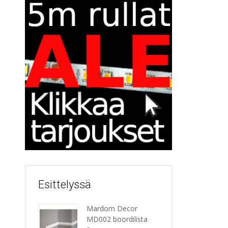
Esittelyssä
Mardom Decor
MD002 boordilista