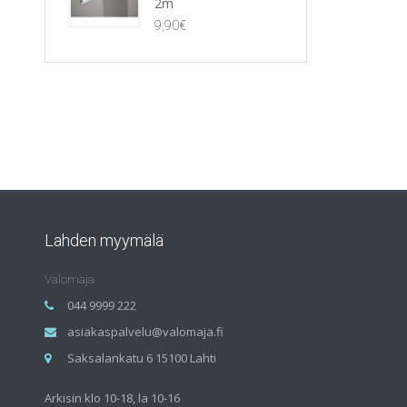
2m
9,90
€
Lahden myymälä
Valomaja
044 9999 222
asiakaspalvelu@valomaja.fi
Saksalankatu 6 15100 Lahti
Arkisin klo 10-18, la 10-16