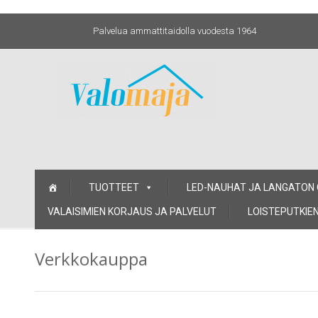
Palvelua ammattitaidolla vuodesta 1964
Skip
TUOTTEET
LED-NAUHAT JA LANGATON
to
content
VALAISIMIEN KORJAUS JA PALVELUT
LOISTEPUTKIEN
Verkkokauppa