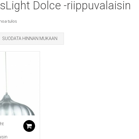
Light Dolce -riippuvalaisin
noa tulos
SUODATA HINNAN MUKAAN
ht
Lisää ostoskoriin
aisin