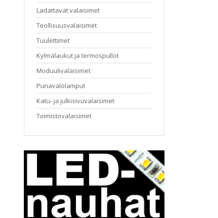
Ladattavat valaisimet
Teollisuusvalaisimet
Tuulettimet
Kylmälaukut ja termospullot
Moduulivalaisimet
Punavalolamput
Katu- ja julkisivuvalaisimet
Toimistovalaisimet