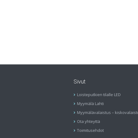
Sivut
Loisteputkien tilalle LED
Myymälä Lahti
Myymälävalaistus – kiskovalaist
Ota yhteyttä
Toimitusehdot