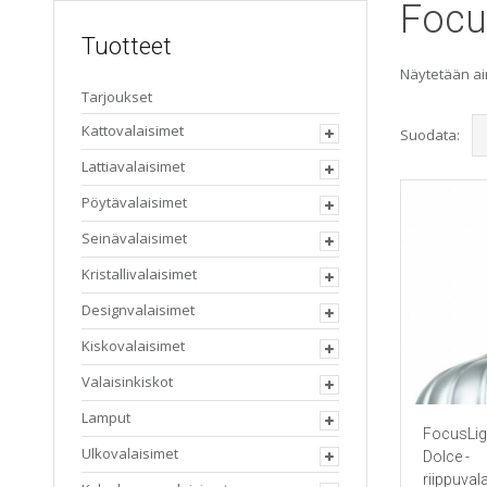
Focus
Tuotteet
Näytetään ai
Tarjoukset
Kattovalaisimet
Suodata:
Lattiavalaisimet
Pöytävalaisimet
Seinävalaisimet
Kristallivalaisimet
Designvalaisimet
Kiskovalaisimet
Valaisinkiskot
Lamput
FocusLig
Ulkovalaisimet
Dolce -
riippuval