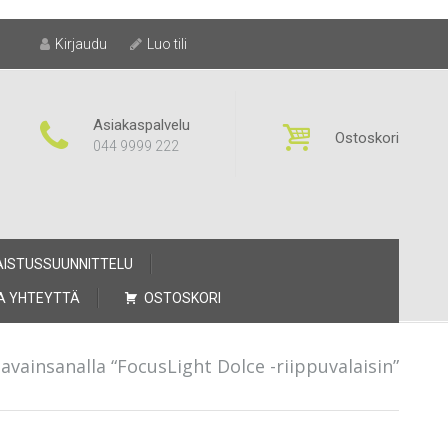
Kirjaudu
Luo tili
Asiakaspalvelu
Ostoskori
044 9999 222
AISTUSSUUNNITTELU
A YHTEYTTÄ
OSTOSKORI
avainsanalla “FocusLight Dolce -riippuvalaisin”