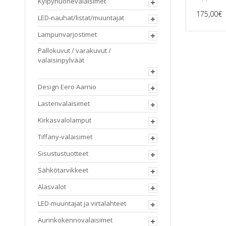
Kylpyhuonevalaisimet
175,00
€
LED-nauhat/listat/muuntajat
Lampunvarjostimet
Pallokuvut / varakuvut /
valaisinpylväät
Design Eero Aarnio
Lastenvalaisimet
Kirkasvalolamput
Tiffany-valaisimet
Sisustustuotteet
Sähkötarvikkeet
Alasvalot
LED-muuntajat ja virtalähteet
Aurinkokennovalaisimet