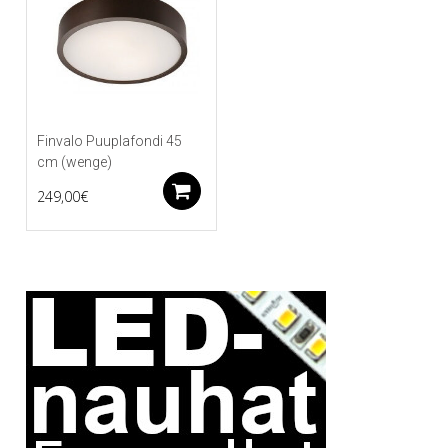
Finvalo Puuplafondi 45
cm (wenge)
Lisää ostoskoriin
249,00
€