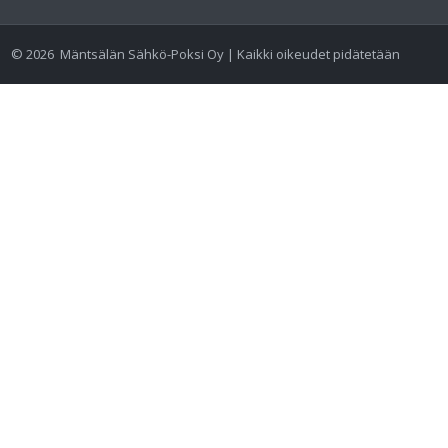
©
2026
Mäntsälän Sähkö-Poksi Oy | Kaikki oikeudet pidätetään