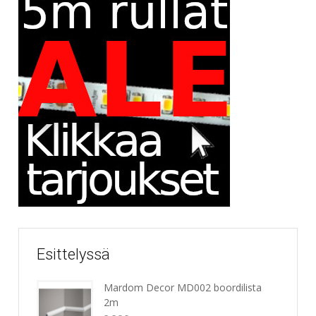
Esittelyssä
Mardom Decor MD002 boordilista
2m