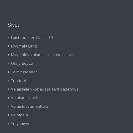
Sivut
Loisteputkien tilalle LED
Myymälä Lahti
Myymälävalaistus – kiskovalaistus
Ota yhteyttä
Toimitusehdot
Tuotteet
Valaisimien korjaus ja sähköasennus
Valaistus vinkit
Valaistussuunnittelu
Valomaja
Yritysmyynti