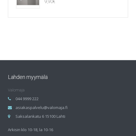
9,90
€
Lahden myymälä
Valomaja
044 9999 222
asiakaspalvelu@valomaja.fi
Saksalankatu 6 15100 Lahti
Arkisin klo 10-18, la 10-16