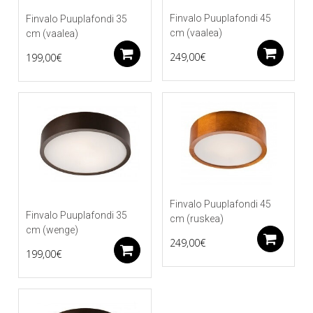
Finvalo Puuplafondi 45
Finvalo Puuplafondi 35
cm (vaalea)
cm (vaalea)
Li
Lisää ostoskoriin
249,00
€
199,00
€
Finvalo Puuplafondi 45
Finvalo Puuplafondi 35
cm (ruskea)
cm (wenge)
Li
249,00
€
Lisää ostoskoriin
199,00
€