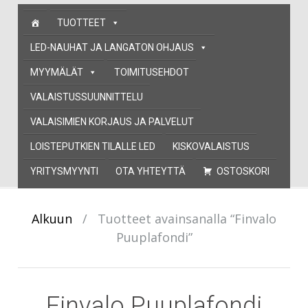
Skip
TUOTTEET
to
content
LED-NAUHAT JA LANGATON OHJAUS
MYYMÄLÄT
TOIMITUSEHDOT
VALAISTUSSUUNNITTELU
VALAISIMIEN KORJAUS JA PALVELUT
LOISTEPUTKIEN TILALLE LED
KISKOVALAISTUS
YRITYSMYYNTI
OTA YHTEYTTÄ
OSTOSKORI
Alkuun
/
Tuotteet avainsanalla “Finvalo
Puuplafondi”
Finvalo Puuplafondi