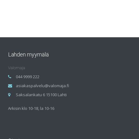
Lahden myymälä
Valomaja
044 9999 222
asiakaspalvelu@valomaja.fi
Saksalankatu 6 15100 Lahti
Arkisin klo 10-18, la 10-16