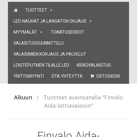
Skip
TUOTTEET
to
content
LED-NAUHAT JA LANGATON OHJAUS
MYYMÄLÄT
TOIMITUSEHDOT
VALAISTUSSUUNNITTELU
VALAISIMIEN KORJAUS JA PALVELUT
LOISTEPUTKIEN TILALLE LED
KISKOVALAISTUS
YRITYSMYYNTI
OTA YHTEYTTÄ
OSTOSKORI
Alkuun
/
Tuotteet avainsanalla “Finvalo
Aida-lattiavalaisin”
Finvalo Aida-