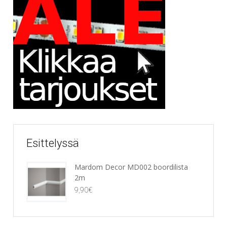
Esittelyssä
Mardom Decor MD002 boordilista
2m
9,90
€