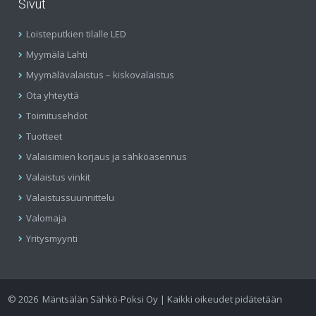
Sivut
Loisteputkien tilalle LED
Myymälä Lahti
Myymälävalaistus – kiskovalaistus
Ota yhteyttä
Toimitusehdot
Tuotteet
Valaisimien korjaus ja sähköasennus
Valaistus vinkit
Valaistussuunnittelu
Valomaja
Yritysmyynti
©
2026
Mäntsälän Sähkö-Poksi Oy | Kaikki oikeudet pidätetään