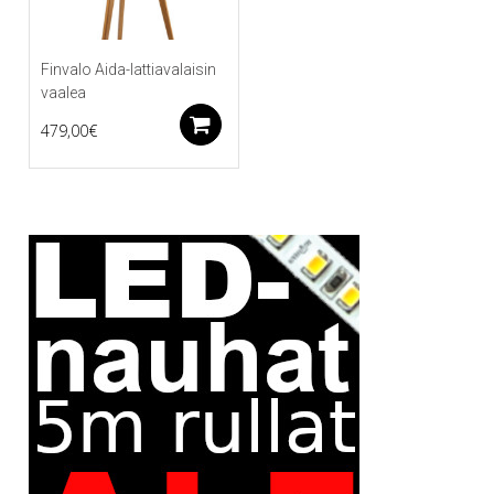
Finvalo Aida-lattiavalaisin
vaalea
Lisää ostoskoriin
479,00
€