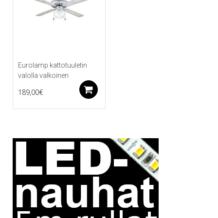
Eurolamp kattotuuletin
valolla valkoinen
Lisää ostoskoriin
189,00
€