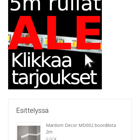
Esittelyssä
Mardom Decor MD002 boordilista
2m
9,90
€