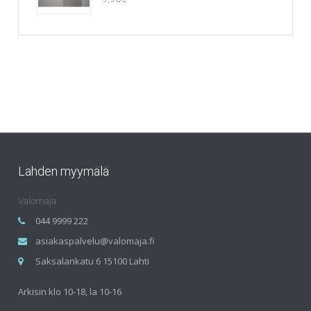
Lahden myymälä
Valomaja
044 9999 222
asiakaspalvelu@valomaja.fi
Saksalankatu 6 15100 Lahti
Arkisin klo 10-18, la 10-16