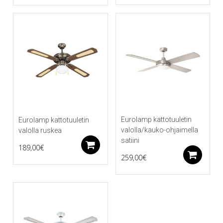
Eurolamp kattotuuletin
Eurolamp kattotuuletin
valolla/kauko-ohjaimella
valolla ruskea
satiini
Lisää ostoskoriin
189,00
€
Li
259,00
€