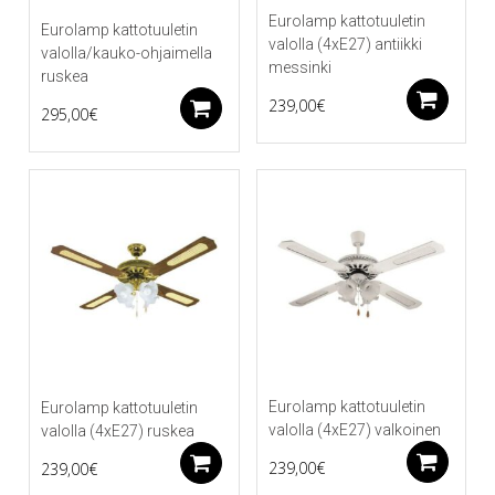
Eurolamp kattotuuletin
Eurolamp kattotuuletin
valolla (4xE27) antiikki
valolla/kauko-ohjaimella
messinki
ruskea
Li
239,00
€
Lisää ostoskoriin
295,00
€
Eurolamp kattotuuletin
Eurolamp kattotuuletin
valolla (4xE27) valkoinen
valolla (4xE27) ruskea
Li
Lisää ostoskoriin
239,00
€
239,00
€