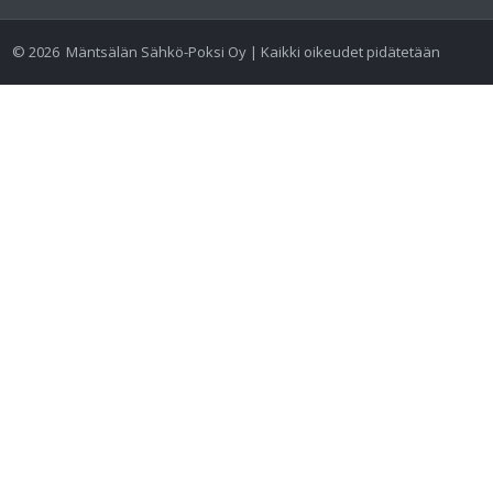
©
2026
Mäntsälän Sähkö-Poksi Oy | Kaikki oikeudet pidätetään