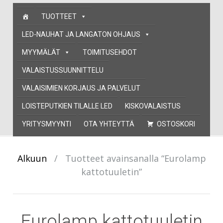
Skip
TUOTTEET
to
content
LED-NAUHAT JA LANGATON OHJAUS
MYYMÄLÄT
TOIMITUSEHDOT
VALAISTUSSUUNNITTELU
VALAISIMIEN KORJAUS JA PALVELUT
LOISTEPUTKIEN TILALLE LED
KISKOVALAISTUS
YRITYSMYYNTI
OTA YHTEYTTÄ
OSTOSKORI
Alkuun
/
Tuotteet avainsanalla “Eurolamp
kattotuuletin”
Eurolamp kattotuuletin