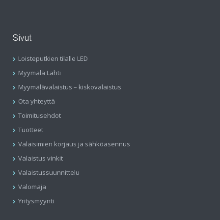
Sivut
Loisteputkien tilalle LED
Myymälä Lahti
Myymälävalaistus – kiskovalaistus
Ota yhteyttä
Toimitusehdot
Tuotteet
Valaisimien korjaus ja sähköasennus
Valaistus vinkit
Valaistussuunnittelu
Valomaja
Yritysmyynti