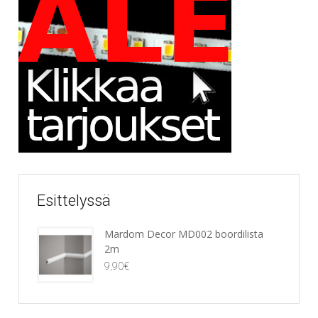
Esittelyssä
Mardom Decor MD002 boordilista
2m
9,90
€