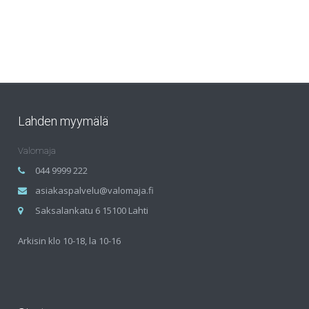
Lahden myymälä
Valomaja
044 9999 222
asiakaspalvelu@valomaja.fi
Saksalankatu 6 15100 Lahti
Arkisin klo 10-18, la 10-16