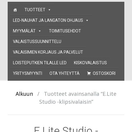
Skip
TUOTTEET
to
content
LED-NAUHAT JA LANGATON OHJAUS
MYYMÄLÄT
TOIMITUSEHDOT
VALAISTUSSUUNNITTELU
VALAISIMIEN KORJAUS JA PALVELUT
LOISTEPUTKIEN TILALLE LED
KISKOVALAISTUS
YRITYSMYYNTI
OTA YHTEYTTÄ
OSTOSKORI
Alkuun
/
Tuotteet avainsanalla “E.Lite
Studio -klipsivalaisin”
E.Lite Studio -