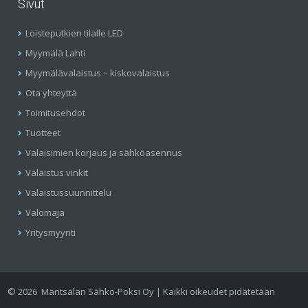
Sivut
Loisteputkien tilalle LED
Myymälä Lahti
Myymälävalaistus – kiskovalaistus
Ota yhteyttä
Toimitusehdot
Tuotteet
Valaisimien korjaus ja sähköasennus
Valaistus vinkit
Valaistussuunnittelu
Valomaja
Yritysmyynti
©
2026
Mäntsälän Sähkö-Poksi Oy | Kaikki oikeudet pidätetään