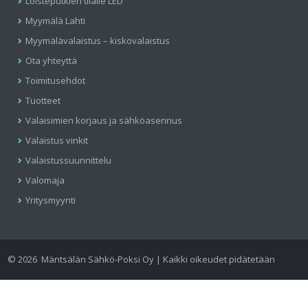
Loisteputkien tilalle LED
Myymälä Lahti
Myymälävalaistus – kiskovalaistus
Ota yhteyttä
Toimitusehdot
Tuotteet
Valaisimien korjaus ja sähköasennus
Valaistus vinkit
Valaistussuunnittelu
Valomaja
Yritysmyynti
©
2026
Mäntsälän Sähkö-Poksi Oy | Kaikki oikeudet pidätetään