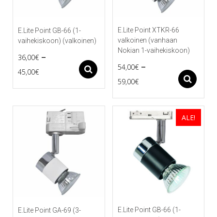
E.Lite Point XTKR-66
E.Lite Point GB-66 (1-
valkoinen (vanhaan
vaihekiskoon) (valkoinen)
Nokian 1-vaihekiskoon)
–
36,00
€
–
54,00
€
Price
Asetukset
45,00
€
Price
As
59,00
€
Tällä
range:
tuotteella
Tällä
range:
36,00€
on
tuotteella
54,00€
useampi
on
through
ALE!
muunnelma.
useampi
through
45,00€
Voit
muunnelma.
59,00€
tehdä
Voit
valinnat
tehdä
tuotteen
valinnat
sivulla.
tuotteen
sivulla.
E.Lite Point GB-66 (1-
E.Lite Point GA-69 (3-