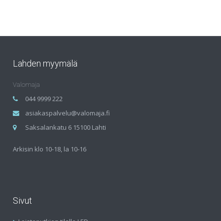
Lahden myymälä
Valomaja
044 9999 222
asiakaspalvelu@valomaja.fi
Saksalankatu 6 15100 Lahti
Arkisin klo 10-18, la 10-16
Sivut