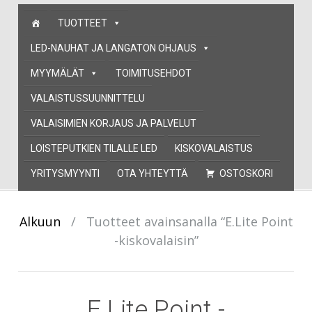
Skip
TUOTTEET
to
content
LED-NAUHAT JA LANGATON OHJAUS
MYYMÄLÄT
TOIMITUSEHDOT
VALAISTUSSUUNNITTELU
VALAISIMIEN KORJAUS JA PALVELUT
LOISTEPUTKIEN TILALLE LED
KISKOVALAISTUS
YRITYSMYYNTI
OTA YHTEYTTÄ
OSTOSKORI
Alkuun
/
Tuotteet avainsanalla “E.Lite Point
-kiskovalaisin”
E.Lite Point -