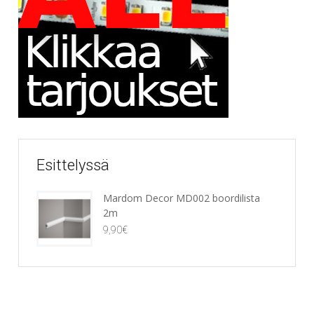
Esittelyssä
Mardom Decor MD002 boordilista
2m
9,90
€