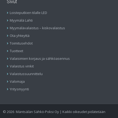
Sivut
Loisteputkien tilalle LED
Myymälä Lahti
Myymälävalaistus – kiskovalaistus
Ota yhteyttä
Toimitusehdot
Tuotteet
Valaisimien korjaus ja sähköasennus
Valaistus vinkit
Valaistussuunnittelu
Valomaja
Yritysmyynti
©
2026
Mäntsälän Sähkö-Poksi Oy | Kaikki oikeudet pidätetään