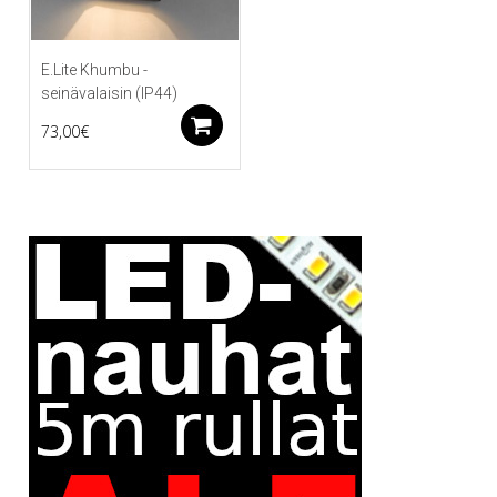
E.Lite Khumbu -
seinävalaisin (IP44)
Lisää ostoskoriin
73,00
€