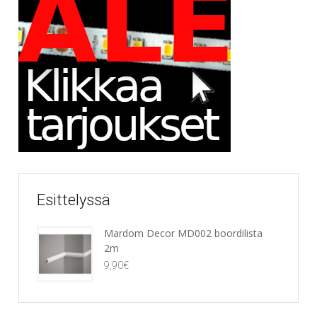
Esittelyssä
Mardom Decor MD002 boordilista
2m
9,90
€