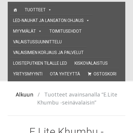
Skip
TUOTTEET
to
content
LED-NAUHAT JA LANGATON OHJAUS
MYYMÄLÄT
TOIMITUSEHDOT
VALAISTUSSUUNNITTELU
VALAISIMIEN KORJAUS JA PALVELUT
LOISTEPUTKIEN TILALLE LED
KISKOVALAISTUS
YRITYSMYYNTI
OTA YHTEYTTÄ
OSTOSKORI
Alkuun
/
Tuotteet avainsanalla “E.Lite
Khumbu -seinävalaisin”
E.Lite Khumbu -