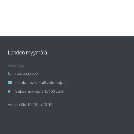
Lahden myymälä
Valomaja
044 9999 222
asiakaspalvelu@valomaja.fi
Saksalankatu 6 15100 Lahti
Arkisin klo 10-18, la 10-16