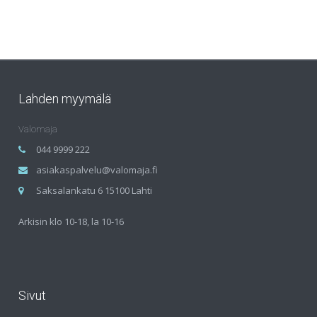
Lahden myymälä
Valomaja
044 9999 222
asiakaspalvelu@valomaja.fi
Saksalankatu 6 15100 Lahti
Arkisin klo 10-18, la 10-16
Sivut