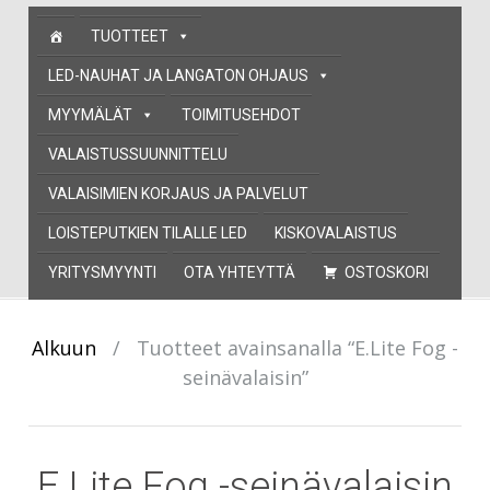
Skip
TUOTTEET
to
content
LED-NAUHAT JA LANGATON OHJAUS
MYYMÄLÄT
TOIMITUSEHDOT
VALAISTUSSUUNNITTELU
VALAISIMIEN KORJAUS JA PALVELUT
LOISTEPUTKIEN TILALLE LED
KISKOVALAISTUS
YRITYSMYYNTI
OTA YHTEYTTÄ
OSTOSKORI
Alkuun
/
Tuotteet avainsanalla “E.Lite Fog -
seinävalaisin”
E.Lite Fog -seinävalaisin