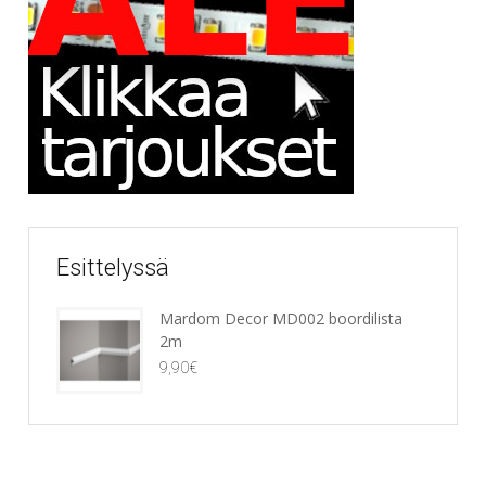
Esittelyssä
Mardom Decor MD002 boordilista
2m
9,90
€