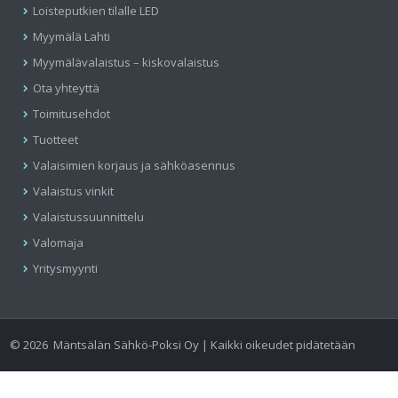
Loisteputkien tilalle LED
Myymälä Lahti
Myymälävalaistus – kiskovalaistus
Ota yhteyttä
Toimitusehdot
Tuotteet
Valaisimien korjaus ja sähköasennus
Valaistus vinkit
Valaistussuunnittelu
Valomaja
Yritysmyynti
©
2026
Mäntsälän Sähkö-Poksi Oy | Kaikki oikeudet pidätetään