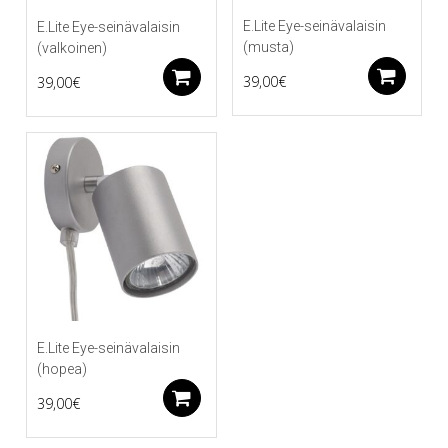
E.Lite Eye-seinävalaisin
E.Lite Eye-seinävalaisin
(musta)
(valkoinen)
Li
Lisää ostoskoriin
39,00
€
39,00
€
E.Lite Eye-seinävalaisin
(hopea)
Lisää ostoskoriin
39,00
€