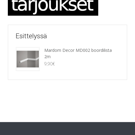
Esittelyssä
Mardom Decor MD002 boordilista
2m
9,90
€