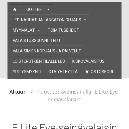
Skip
TUOTTEET
to
content
LED-NAUHAT JA LANGATON OHJAUS
MYYMÄLÄT
TOIMITUSEHDOT
VALAISTUSSUUNNITTELU
VALAISIMIEN KORJAUS JA PALVELUT
LOISTEPUTKIEN TILALLE LED
KISKOVALAISTUS
YRITYSMYYNTI
OTA YHTEYTTÄ
OSTOSKORI
Alkuun
/
Tuotteet avainsanalla “E.Lite Eye-
seinävalaisin”
E.Lite Eye-seinävalaisin