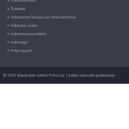
Toimitusehdot
Tuotteet
Valaisimien korjaus ja sähköasennus
Valaistus vinkit
Valaistussuunnittelu
Valomaja
Yritysmyynti
©
2026
Mäntsälän Sähkö-Poksi Oy | Kaikki oikeudet pidätetään