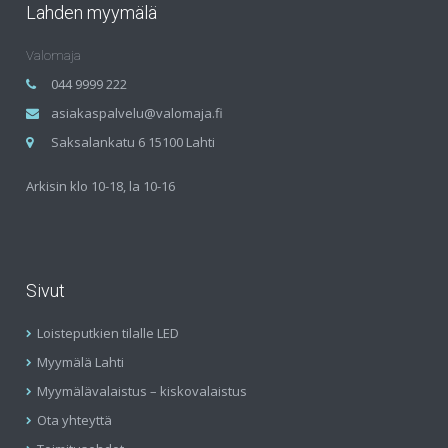
Lahden myymälä
Valomaja
044 9999 222
asiakaspalvelu@valomaja.fi
Saksalankatu 6 15100 Lahti
Arkisin klo 10-18, la 10-16
Sivut
Loisteputkien tilalle LED
Myymälä Lahti
Myymälävalaistus – kiskovalaistus
Ota yhteyttä