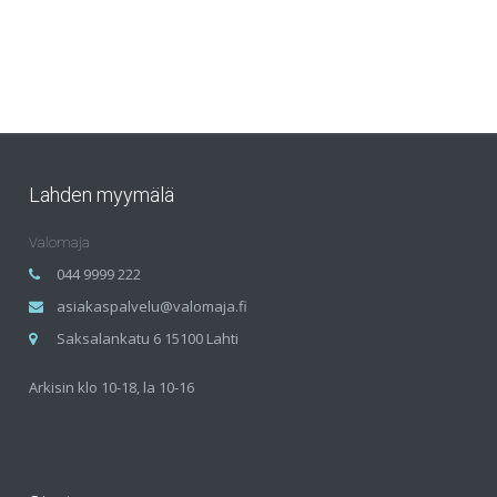
Lahden myymälä
Valomaja
044 9999 222
asiakaspalvelu@valomaja.fi
Saksalankatu 6 15100 Lahti
Arkisin klo 10-18, la 10-16