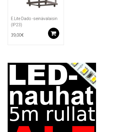
E.Lite Dado -seinävalaisin
(IP23)
Lisää ostoskoriin
39,00
€