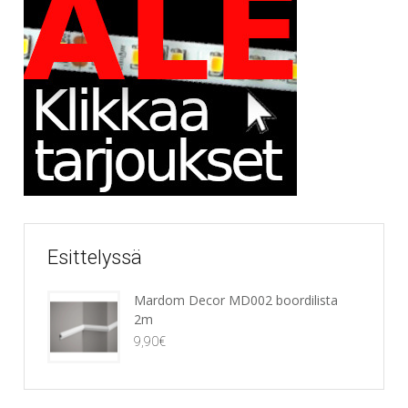
Esittelyssä
Mardom Decor MD002 boordilista
2m
9,90
€