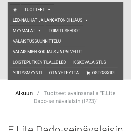
Skip
TUOTTEET
to
content
LED-NAUHAT JA LANGATON OHJAUS
MYYMÄLÄT
TOIMITUSEHDOT
VALAISTUSSUUNNITTELU
VALAISIMIEN KORJAUS JA PALVELUT
LOISTEPUTKIEN TILALLE LED
KISKOVALAISTUS
YRITYSMYYNTI
OTA YHTEYTTÄ
OSTOSKORI
Alkuun
/
Tuotteet avainsanalla “E.Lite
Dado-seinävalaisin (IP23)”
E.Lite Dado-seinävalaisin