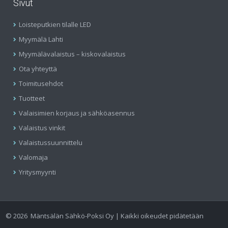
Sivut
Loisteputkien tilalle LED
Myymälä Lahti
Myymälävalaistus – kiskovalaistus
Ota yhteyttä
Toimitusehdot
Tuotteet
Valaisimien korjaus ja sähköasennus
Valaistus vinkit
Valaistussuunnittelu
Valomaja
Yritysmyynti
©
2026
Mäntsälän Sähkö-Poksi Oy | Kaikki oikeudet pidätetään