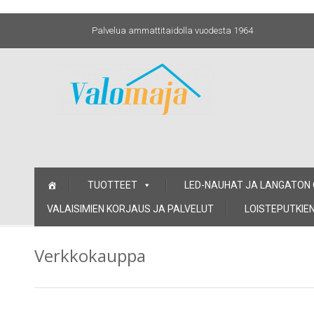
Palvelua ammattitaidolla vuodesta 1964
Skip
TUOTTEET
LED-NAUHAT JA LANGATON
to
content
VALAISIMIEN KORJAUS JA PALVELUT
LOISTEPUTKIEN
Verkkokauppa