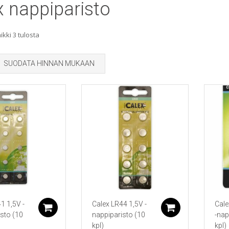
x nappiparisto
Sorted
kki 3 tulosta
by
SUODATA HINNAN MUKAAN
popularity
1 1,5V -
Calex LR44 1,5V -
Cal
Lisää ostoskoriin
Lisää ostos
sto (10
nappiparisto (10
-nap
kpl)
kpl)