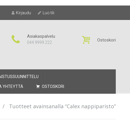
Kirjaudu
Luo tili
Asiakaspalvelu
Ostoskori
044 9999 222
AISTUSSUUNNITTELU
A YHTEYTTÄ
OSTOSKORI
/
Tuotteet avainsanalla “Calex nappiparisto”