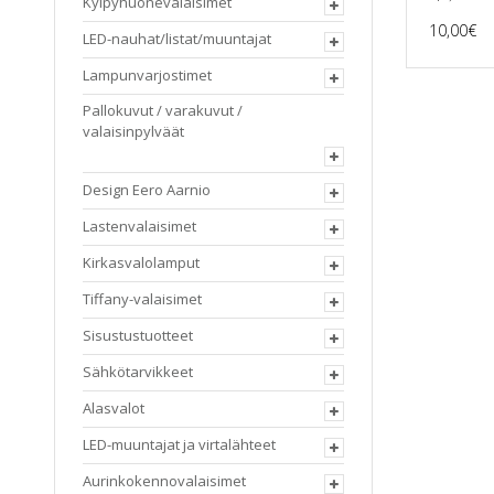
Kylpyhuonevalaisimet
10,00
€
LED-nauhat/listat/muuntajat
Lampunvarjostimet
Pallokuvut / varakuvut /
valaisinpylväät
Design Eero Aarnio
Lastenvalaisimet
Kirkasvalolamput
Tiffany-valaisimet
Sisustustuotteet
Sähkötarvikkeet
Alasvalot
LED-muuntajat ja virtalähteet
Aurinkokennovalaisimet