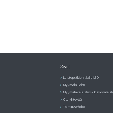
Sivut
Loisteputkien tilalle LED
Myymälä Lahti
Myymälävalaistus – kiskovalaist
Ota yhteyttä
Toimitusehdot