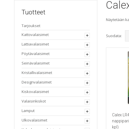
Cale
Tuotteet
Näytetään kai
Tarjoukset
Kattovalaisimet
Suodata:
Lattiavalaisimet
Pöytävalaisimet
Seinävalaisimet
Kristallivalaisimet
Designvalaisimet
Kiskovalaisimet
Valaisinkiskot
Lamput
Calex LR4
Ulkovalaisimet
nappipari
kpl)