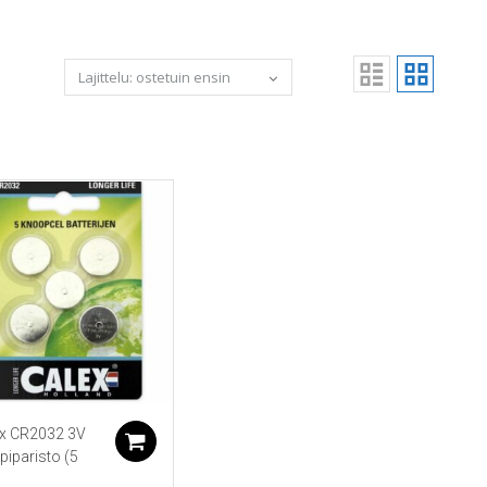
ex CR2032 3V
koriin
Lisää ostoskoriin
piparisto (5