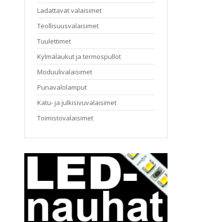
Ladattavat valaisimet
Teollisuusvalaisimet
Tuulettimet
Kylmälaukut ja termospullot
Moduulivalaisimet
Punavalolamput
Katu- ja julkisivuvalaisimet
Toimistovalaisimet