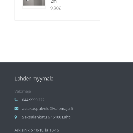
2m
9,90
€
Lahden myymälä
Valomaja
044 9999 222
asiakaspalvelu@valomaja.fi
Saksalankatu 6 15100 Lahti
Arkisin klo 10-18, la 10-16