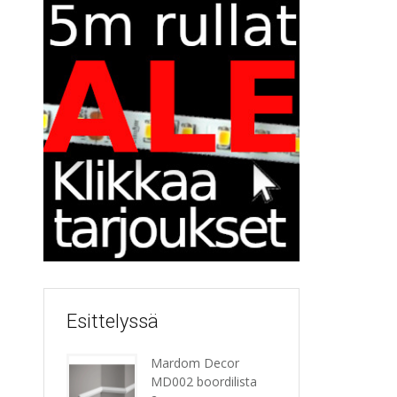
Esittelyssä
Mardom Decor
MD002 boordilista