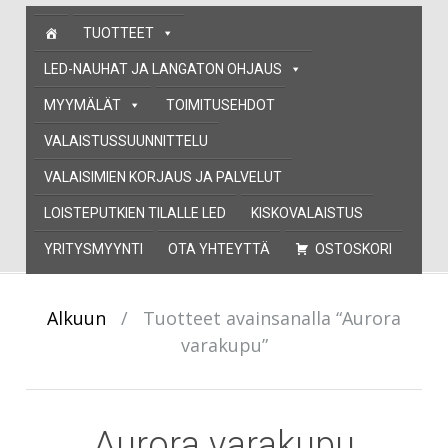
Skip
TUOTTEET
to
content
LED-NAUHAT JA LANGATON OHJAUS
MYYMÄLÄT
TOIMITUSEHDOT
VALAISTUSSUUNNITTELU
VALAISIMIEN KORJAUS JA PALVELUT
LOISTEPUTKIEN TILALLE LED
KISKOVALAISTUS
YRITYSMYYNTI
OTA YHTEYTTÄ
OSTOSKORI
Alkuun
/
Tuotteet avainsanalla “Aurora
varakupu”
Aurora varakupu