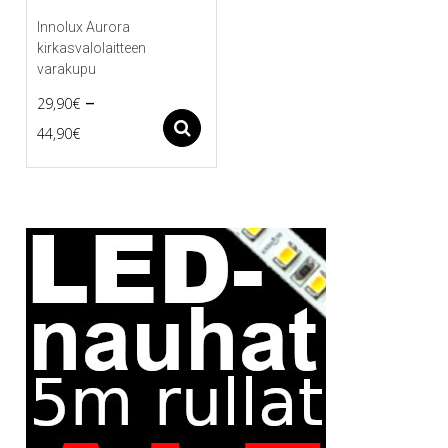
Innolux Aurora
kirkasvalolaitteen
varakupu
–
29,90
€
Price
Asetukset
44,90
€
Tällä
range:
tuotteella
29,90€
on
useampi
through
muunnelma.
44,90€
Voit
tehdä
valinnat
tuotteen
sivulla.