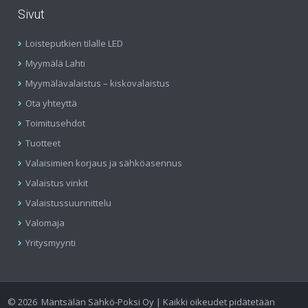
Sivut
Loisteputkien tilalle LED
Myymälä Lahti
Myymälävalaistus – kiskovalaistus
Ota yhteyttä
Toimitusehdot
Tuotteet
Valaisimien korjaus ja sähköasennus
Valaistus vinkit
Valaistussuunnittelu
Valomaja
Yritysmyynti
©
2026
Mäntsälän Sähkö-Poksi Oy | Kaikki oikeudet pidätetään