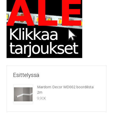
Esittelyssä
Mardom Decor MD002 boordilista
2m
9,90
€