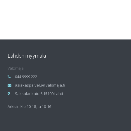
Lahden myymälä
Valomaja
044 9999 222
asiakaspalvelu@valomaja.fi
Saksalankatu 6 15100 Lahti
Arkisin klo 10-18, la 10-16