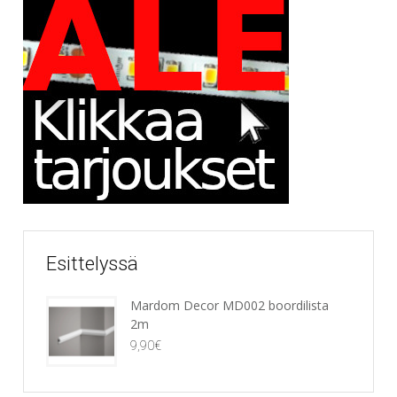
Esittelyssä
Mardom Decor MD002 boordilista
2m
9,90
€