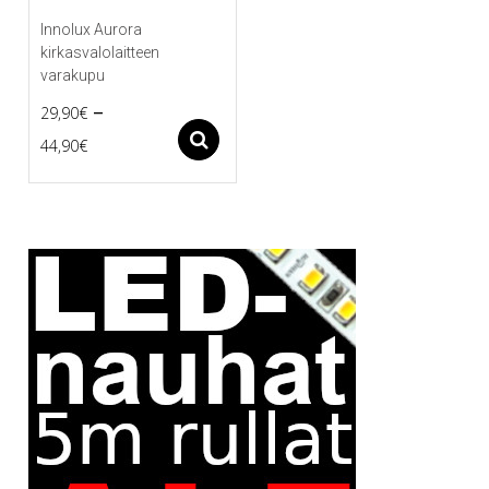
Innolux Aurora
kirkasvalolaitteen
varakupu
–
29,90
€
Price
Asetukset
44,90
€
Tällä
range:
tuotteella
29,90€
on
useampi
through
muunnelma.
44,90€
Voit
tehdä
valinnat
tuotteen
sivulla.