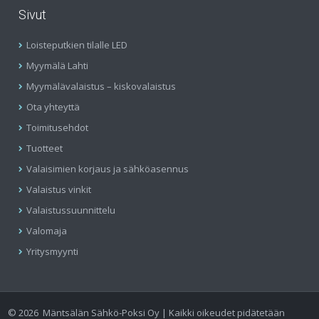
Sivut
Loisteputkien tilalle LED
Myymälä Lahti
Myymälävalaistus – kiskovalaistus
Ota yhteyttä
Toimitusehdot
Tuotteet
Valaisimien korjaus ja sähköasennus
Valaistus vinkit
Valaistussuunnittelu
Valomaja
Yritysmyynti
©
2026
Mäntsälän Sähkö-Poksi Oy | Kaikki oikeudet pidätetään