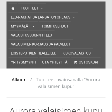
Skip
TUOTTEET
to
content
LED-NAUHAT JA LANGATON OHJAUS
MYYMÄLÄT
TOIMITUSEHDOT
VALAISTUSSUUNNITTELU
VALAISIMIEN KORJAUS JA PALVELUT
LOISTEPUTKIEN TILALLE LED
KISKOVALAISTUS
YRITYSMYYNTI
OTA YHTEYTTÄ
OSTOSKORI
Alkuun
/
Tuotteet avainsanalla “Aurora
valaisimen kupu”
Aurora valaisimen kupu