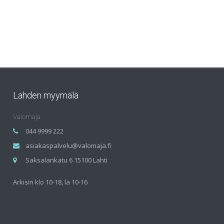
Lahden myymälä
Valomaja
044 9999 222
asiakaspalvelu@valomaja.fi
Saksalankatu 6 15100 Lahti
Arkisin klo 10-18, la 10-16