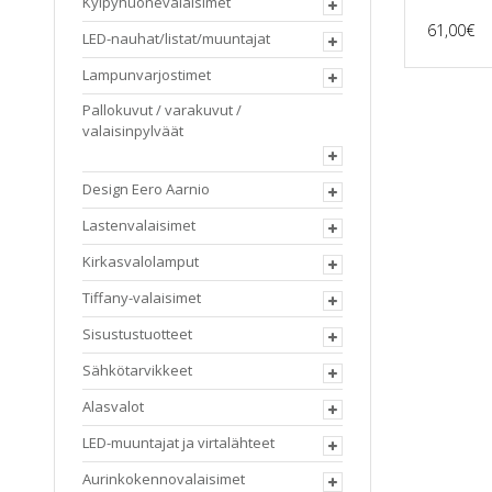
Kylpyhuonevalaisimet
61,00
€
LED-nauhat/listat/muuntajat
Lampunvarjostimet
Pallokuvut / varakuvut /
valaisinpylväät
Design Eero Aarnio
Lastenvalaisimet
Kirkasvalolamput
Tiffany-valaisimet
Sisustustuotteet
Sähkötarvikkeet
Alasvalot
LED-muuntajat ja virtalähteet
Aurinkokennovalaisimet