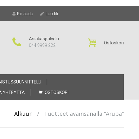
Kirjaudu
Luo tili
Asiakaspalvelu
Ostoskori
044 9999 222
AISTUSSUUNNITTELU
A YHTEYTTÄ
OSTOSKORI
Alkuun
/
Tuotteet avainsanalla “Aruba”