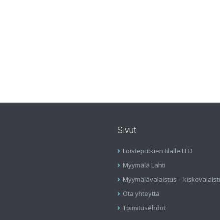
Sivut
Loisteputkien tilalle LED
Myymälä Lahti
Myymälävalaistus – kiskovalaist
Ota yhteyttä
Toimitusehdot