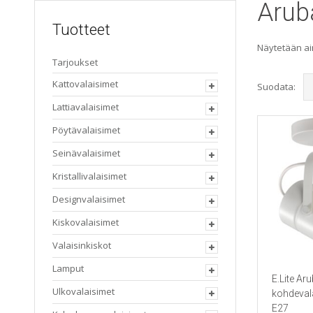
Arub
Tuotteet
Näytetään ai
Tarjoukset
Kattovalaisimet
Suodata:
Lattiavalaisimet
Pöytävalaisimet
Seinävalaisimet
Kristallivalaisimet
Designvalaisimet
Kiskovalaisimet
Valaisinkiskot
Lamput
E.Lite Aru
Ulkovalaisimet
kohdeval
E27