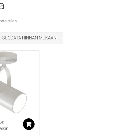
a
noa tulos
SUODATA HINNAN MUKAAN
ba -
Lisää ostoskoriin
aisin