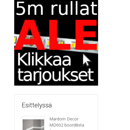
Esittelyssä
Mardom Decor
MD002 boordilista