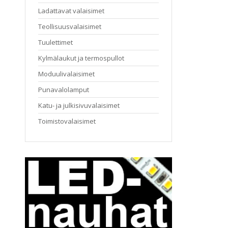
Ladattavat valaisimet
Teollisuusvalaisimet
Tuulettimet
Kylmälaukut ja termospullot
Moduulivalaisimet
Punavalolamput
Katu- ja julkisivuvalaisimet
Toimistovalaisimet