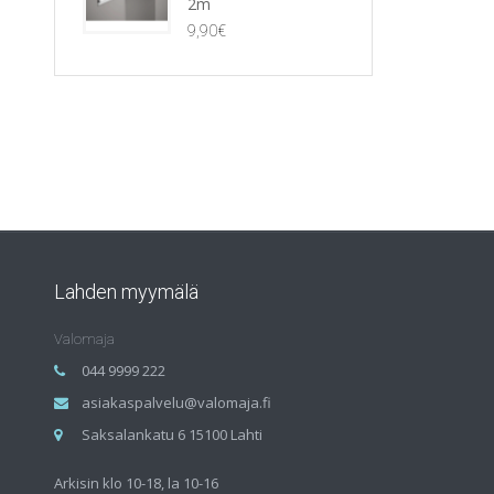
2m
9,90
€
Lahden myymälä
Valomaja
044 9999 222
asiakaspalvelu@valomaja.fi
Saksalankatu 6 15100 Lahti
Arkisin klo 10-18, la 10-16