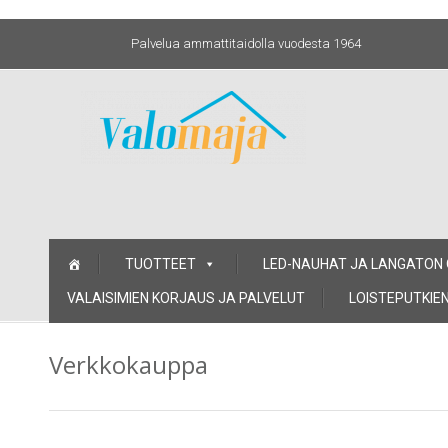
Palvelua ammattitaidolla vuodesta 1964
Skip
TUOTTEET
LED-NAUHAT JA LANGATON
to
content
VALAISIMIEN KORJAUS JA PALVELUT
LOISTEPUTKIEN
Verkkokauppa