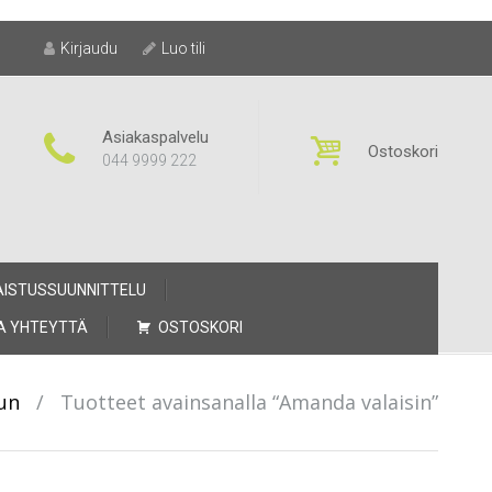
Kirjaudu
Luo tili
Asiakaspalvelu
Ostoskori
044 9999 222
AISTUSSUUNNITTELU
A YHTEYTTÄ
OSTOSKORI
un
/
Tuotteet avainsanalla “Amanda valaisin”