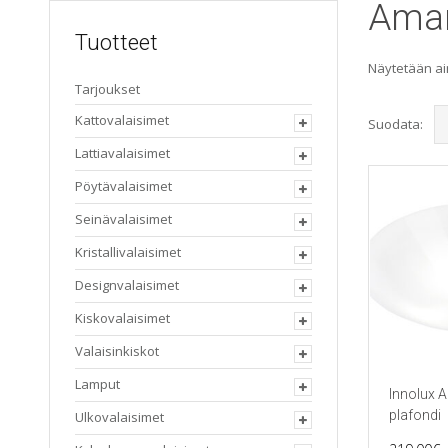
Aman
Tuotteet
Näytetään ai
Tarjoukset
Kattovalaisimet
Suodata:
Lattiavalaisimet
Pöytävalaisimet
Seinävalaisimet
Kristallivalaisimet
Designvalaisimet
Kiskovalaisimet
Valaisinkiskot
Lamput
Innolux 
plafondi
Ulkovalaisimet