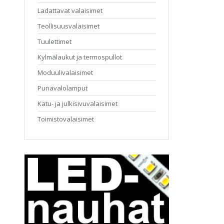
Ladattavat valaisimet
Teollisuusvalaisimet
Tuulettimet
Kylmälaukut ja termospullot
Moduulivalaisimet
Punavalolamput
Katu- ja julkisivuvalaisimet
Toimistovalaisimet