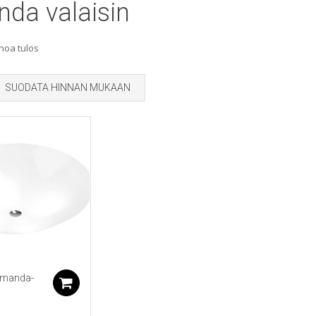
da valaisin
noa tulos
SUODATA HINNAN MUKAAN
Amanda-
Lisää ostoskoriin