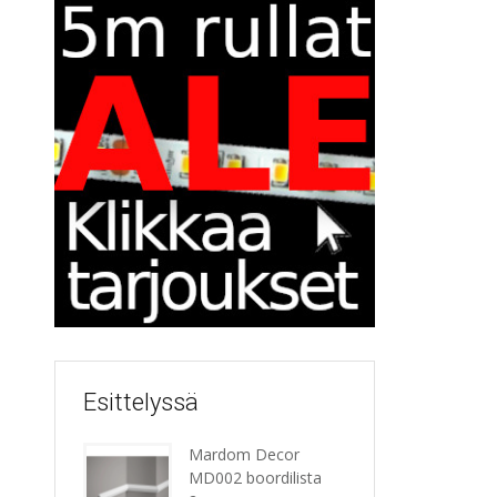
Esittelyssä
Mardom Decor
MD002 boordilista