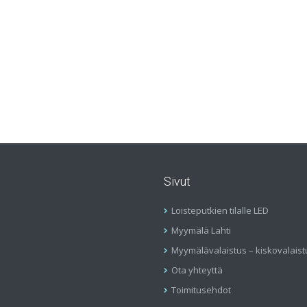
Sivut
Loisteputkien tilalle LED
Myymälä Lahti
Myymälävalaistus – kiskovalaist
Ota yhteyttä
Toimitusehdot