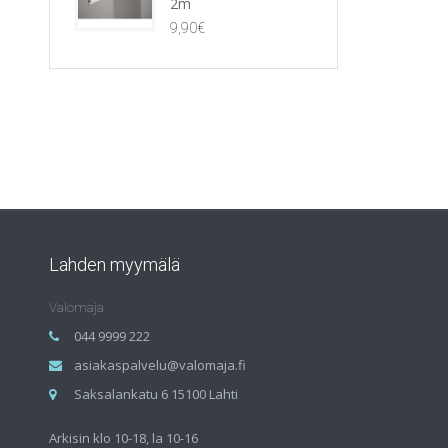
2m
9,90
€
Lahden myymälä
Valomaja
044 9999 222
asiakaspalvelu@valomaja.fi
Saksalankatu 6 15100 Lahti
Arkisin klo 10-18, la 10-16