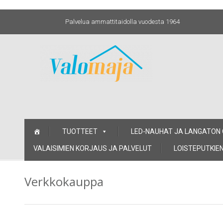
Palvelua ammattitaidolla vuodesta 1964
Skip
TUOTTEET
LED-NAUHAT JA LANGATON
to
content
VALAISIMIEN KORJAUS JA PALVELUT
LOISTEPUTKIEN
Verkkokauppa