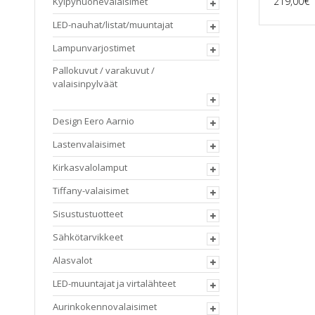
219,00
€
Kylpyhuonevalaisimet
LED-nauhat/listat/muuntajat
Lampunvarjostimet
Pallokuvut / varakuvut /
valaisinpylväät
Design Eero Aarnio
Lastenvalaisimet
Kirkasvalolamput
Tiffany-valaisimet
Sisustustuotteet
Sähkötarvikkeet
Alasvalot
LED-muuntajat ja virtalähteet
Aurinkokennovalaisimet