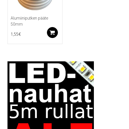
Alumiiniputken pääte
50mm
Lisää ostoskoriin
1,55
€