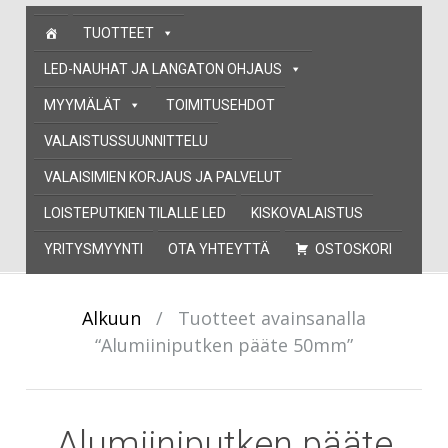
Skip
TUOTTEET
to
content
LED-NAUHAT JA LANGATON OHJAUS
MYYMÄLÄT
TOIMITUSEHDOT
VALAISTUSSUUNNITTELU
VALAISIMIEN KORJAUS JA PALVELUT
LOISTEPUTKIEN TILALLE LED
KISKOVALAISTUS
YRITYSMYYNTI
OTA YHTEYTTÄ
OSTOSKORI
Alkuun
/
Tuotteet avainsanalla
“Alumiiniputken pääte 50mm”
Alumiiniputken pääte