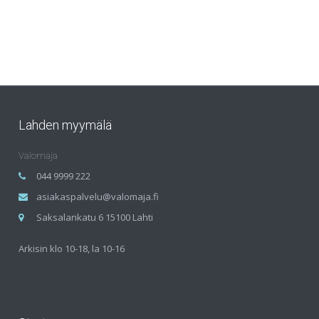
Lahden myymälä
Valomaja
044 9999 222
asiakaspalvelu@valomaja.fi
Saksalankatu 6 15100 Lahti
Arkisin klo 10-18, la 10-16