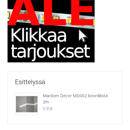
Esittelyssä
Mardom Decor MD002 boordilista
2m
9,90
€