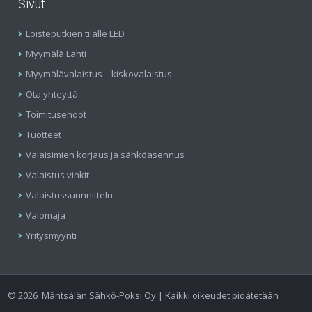
Sivut
Loisteputkien tilalle LED
Myymälä Lahti
Myymälävalaistus – kiskovalaistus
Ota yhteyttä
Toimitusehdot
Tuotteet
Valaisimien korjaus ja sähköasennus
Valaistus vinkit
Valaistussuunnittelu
Valomaja
Yritysmyynti
©
2026
Mäntsälän Sähkö-Poksi Oy | Kaikki oikeudet pidätetään