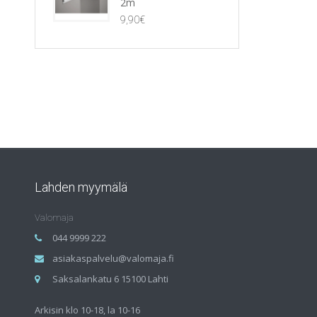
2m
9,90
€
Lahden myymälä
Valomaja
044 9999 222
asiakaspalvelu@valomaja.fi
Saksalankatu 6 15100 Lahti
Arkisin klo 10-18, la 10-16