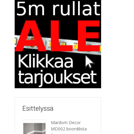
Esittelyssä
Mardom Decor
MD002 boordilista