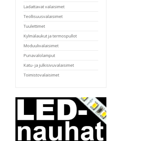
Ladattavat valaisimet
Teollisuusvalaisimet
Tuulettimet
Kylmälaukut ja termospullot
Moduulivalaisimet
Punavalolamput
Katu- ja julkisivuvalaisimet
Toimistovalaisimet