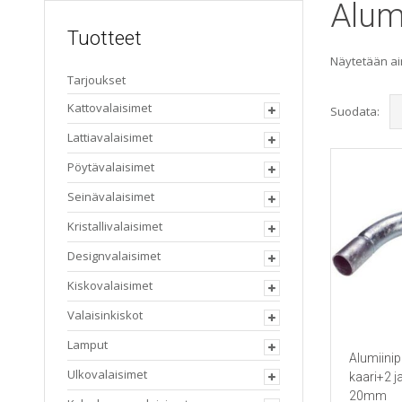
Alum
Tuotteet
Näytetään ai
Tarjoukset
Kattovalaisimet
Suodata:
Lattiavalaisimet
Pöytävalaisimet
Seinävalaisimet
Kristallivalaisimet
Designvalaisimet
Kiskovalaisimet
Valaisinkiskot
Lamput
Alumiinip
Ulkovalaisimet
kaari+2 j
20mm