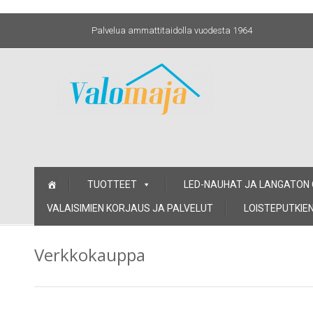
Palvelua ammattitaidolla vuodesta 1964
Skip
TUOTTEET
LED-NAUHAT JA LANGATON
to
content
VALAISIMIEN KORJAUS JA PALVELUT
LOISTEPUTKIEN
Verkkokauppa