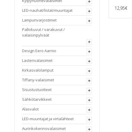
Kylpyhuonevalaisimet
12,95
€
LED-nauhat/listat/muuntajat
Lampunvarjostimet
Pallokuvut / varakuvut /
valaisinpylväät
Design Eero Aarnio
Lastenvalaisimet
Kirkasvalolamput
Tiffany-valaisimet
Sisustustuotteet
Sähkötarvikkeet
Alasvalot
LED-muuntajat ja virtalähteet
Aurinkokennovalaisimet