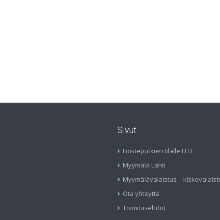
Sivut
Loisteputkien tilalle LED
Myymälä Lahti
Myymälävalaistus – kiskovalaist
Ota yhteyttä
Toimitusehdot