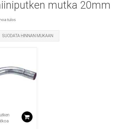
iiniputken mutka 20mm
noa tulos
SUODATA HINNAN MUKAAN
utken
Lisää ostoskoriin
atkoa