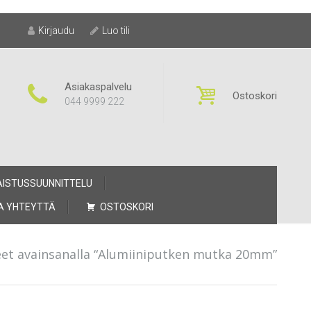
Kirjaudu
Luo tili
Asiakaspalvelu
Ostoskori
044 9999 222
AISTUSSUUNNITTELU
A YHTEYTTÄ
OSTOSKORI
et avainsanalla “Alumiiniputken mutka 20mm”