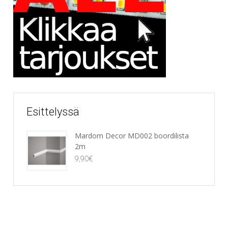
Esittelyssä
Mardom Decor MD002 boordilista
2m
9,90
€