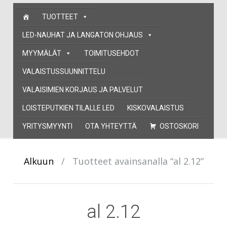
Skip
TUOTTEET
to
content
LED-NAUHAT JA LANGATON OHJAUS
MYYMÄLÄT
TOIMITUSEHDOT
VALAISTUSSUUNNITTELU
VALAISIMIEN KORJAUS JA PALVELUT
LOISTEPUTKIEN TILALLE LED
KISKOVALAISTUS
YRITYSMYYNTI
OTA YHTEYTTÄ
OSTOSKORI
Alkuun
/
Tuotteet avainsanalla “al 2.12”
al 2.12