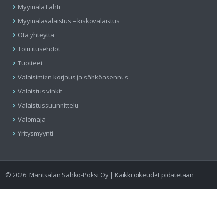
Myymälä Lahti
Myymälävalaistus – kiskovalaistus
Ota yhteyttä
Toimitusehdot
Tuotteet
Valaisimien korjaus ja sähköasennus
Valaistus vinkit
Valaistussuunnittelu
Valomaja
Yritysmyynti
©
2026
Mäntsälän Sähkö-Poksi Oy | Kaikki oikeudet pidätetään