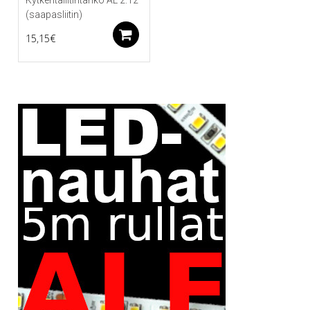
(saapasliitin)
Lisää ostoskoriin
15,15
€