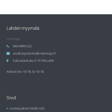
Lahden myymälä
Valomaja
044 9999 222
asiakaspalvelu@valomaja.fi
Saksalankatu 6 15100 Lahti
Arkisin klo 10-18, la 10-16
Sivut
Loisteputkien tilalle LED