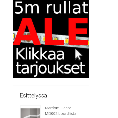
Esittelyssä
Mardom Decor
MD002 boordilista