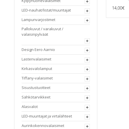
Kylpyhuonevalaisimet
14,00
€
LED-nauhat/listat/muuntajat
Lampunvarjostimet
Pallokuvut / varakuvut /
valaisinpylväät
Design Eero Aarnio
Lastenvalaisimet
Kirkasvalolamput
Tiffany-valaisimet
Sisustustuotteet
Sähkötarvikkeet
Alasvalot
LED-muuntajat ja virtalähteet
Aurinkokennovalaisimet