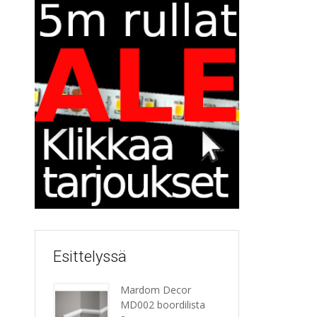
Esittelyssä
Mardom Decor
MD002 boordilista