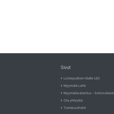
Sivut
Loisteputkien tilalle LED
Myymälä Lahti
Myymälävalaistus – kiskovalaist
Ota yhteyttä
Toimitusehdot