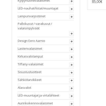
Kylpyhuonevalaisimet
85,00
€
LED-nauhat/listat/muuntajat
Lampunvarjostimet
Pallokuvut / varakuvut /
valaisinpylväät
Design Eero Aarnio
Lastenvalaisimet
Kirkasvalolamput
Tiffany-valaisimet
Sisustustuotteet
Sähkötarvikkeet
Alasvalot
LED-muuntajat ja virtalähteet
Aurinkokennovalaisimet