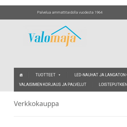
Palvelua ammattitaidolla vuodesta 1964
Skip
TUOTTEET
LED-NAUHAT JA LANGATON
to
content
VALAISIMIEN KORJAUS JA PALVELUT
LOISTEPUTKIEN
Verkkokauppa