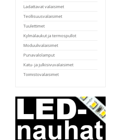
Ladattavat valaisimet
Teollisuusvalaisimet
Tuulettimet
Kylmälaukut ja termospullot
Moduulivalaisimet
Punavalolamput
Katu- ja julkisivuvalaisimet
Toimistovalaisimet