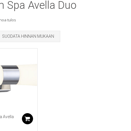
m Spa Avella Duo
noa tulos
SUODATA HINNAN MUKAAN
a Avella
Lisää ostoskoriin