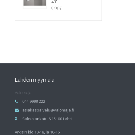
2m
9,90
€
Lahden myymälä
Valomaja
044 9999 222
asiakaspalvelu@valomaja.fi
Saksalankatu 6 15100 Lahti
Arkisin klo 10-18, la 10-16