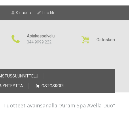
Kirjaudu
Luo tili
Asiakaspalvelu
Ostoskori
044 9999 222
AISTUSSUUNNITTELU
A YHTEYTTÄ
OSTOSKORI
/
Tuotteet avainsanalla “Airam Spa Avella Duo”