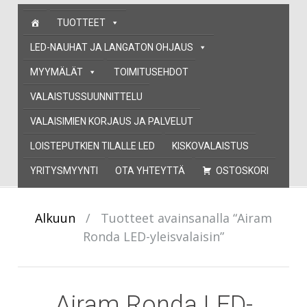
Skip
TUOTTEET
to
content
LED-NAUHAT JA LANGATON OHJAUS
MYYMÄLÄT
TOIMITUSEHDOT
VALAISTUSSUUNNITTELU
VALAISIMIEN KORJAUS JA PALVELUT
LOISTEPUTKIEN TILALLE LED
KISKOVALAISTUS
YRITYSMYYNTI
OTA YHTEYTTÄ
OSTOSKORI
Alkuun
/
Tuotteet avainsanalla “Airam
Ronda LED-yleisvalaisin”
Airam Ronda LED-