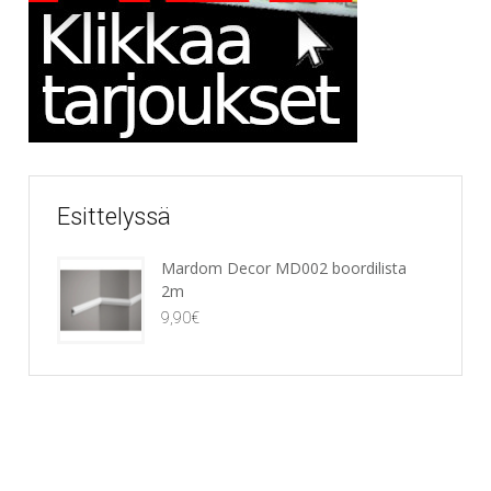
Esittelyssä
Mardom Decor MD002 boordilista
2m
9,90
€