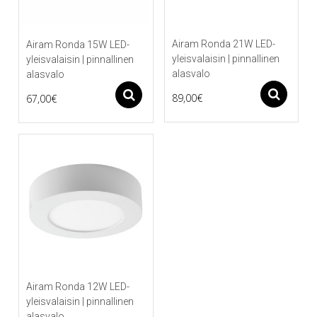
Airam Ronda 21W LED-
Airam Ronda 15W LED-
yleisvalaisin | pinnallinen
yleisvalaisin | pinnallinen
alasvalo
alasvalo
As
Asetukset
89,00
€
67,00
€
Tällä
Tällä
tuotteella
tuotteella
on
on
useampi
useampi
muunnelma.
muunnelma.
Voit
Voit
tehdä
tehdä
valinnat
valinnat
tuotteen
tuotteen
sivulla.
sivulla.
Airam Ronda 12W LED-
yleisvalaisin | pinnallinen
alasvalo