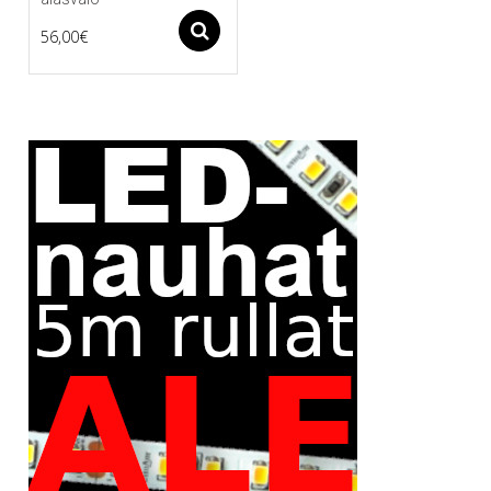
Asetukset
56,00
€
Tällä
tuotteella
on
useampi
muunnelma.
Voit
tehdä
valinnat
tuotteen
sivulla.