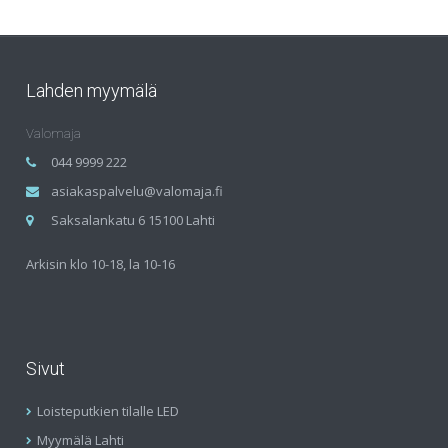
Lahden myymälä
Valomaja
044 9999 222
asiakaspalvelu@valomaja.fi
Saksalankatu 6 15100 Lahti
Arkisin klo 10-18, la 10-16
Sivut
Loisteputkien tilalle LED
Myymälä Lahti