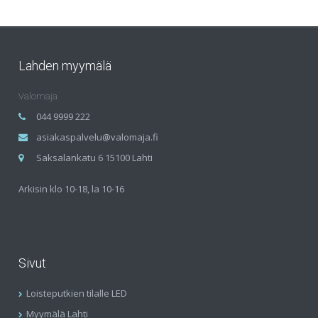
Lahden myymälä
Valomaja
044 9999 222
asiakaspalvelu@valomaja.fi
Saksalankatu 6 15100 Lahti
Arkisin klo 10-18, la 10-16
Sivut
Loisteputkien tilalle LED
Myymälä Lahti