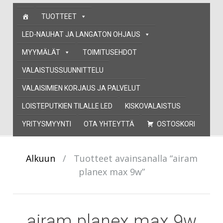
Skip
TUOTTEET
to
content
LED-NAUHAT JA LANGATON OHJAUS
MYYMÄLÄT
TOIMITUSEHDOT
VALAISTUSSUUNNITTELU
VALAISIMIEN KORJAUS JA PALVELUT
LOISTEPUTKIEN TILALLE LED
KISKOVALAISTUS
YRITYSMYYNTI
OTA YHTEYTTÄ
OSTOSKORI
Alkuun
/
Tuotteet avainsanalla “airam
planex max 9w”
airam planex max 9w