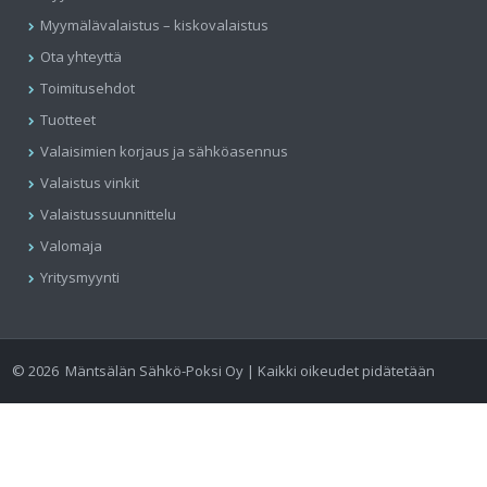
Myymälävalaistus – kiskovalaistus
Ota yhteyttä
Toimitusehdot
Tuotteet
Valaisimien korjaus ja sähköasennus
Valaistus vinkit
Valaistussuunnittelu
Valomaja
Yritysmyynti
©
2026
Mäntsälän Sähkö-Poksi Oy | Kaikki oikeudet pidätetään