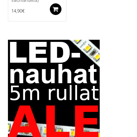
valonlähdettä)
Lisää ostoskoriin
14,90
€