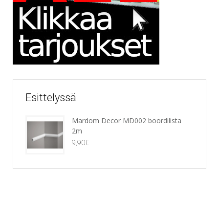
Esittelyssä
Mardom Decor MD002 boordilista
2m
9,90
€