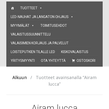
Skip
TUOTTEET
to
content
LED-NAUHAT JA LANGATON OHJAUS
MYYMÄLÄT
TOIMITUSEHDOT
VALAISTUSSUUNNITTELU
VALAISIMIEN KORJAUS JA PALVELUT
LOISTEPUTKIEN TILALLE LED
KISKOVALAISTUS
YRITYSMYYNTI
OTA YHTEYTTÄ
OSTOSKORI
Alkuun
/
Tuotteet avainsanalla “Airam
lucca”
Airam lucca