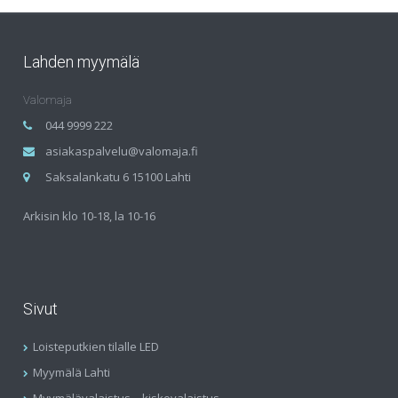
Lahden myymälä
Valomaja
044 9999 222
asiakaspalvelu@valomaja.fi
Saksalankatu 6 15100 Lahti
Arkisin klo 10-18, la 10-16
Sivut
Loisteputkien tilalle LED
Myymälä Lahti