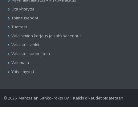
Myymälävalaistus – kiskovalaistus
Ota yhteyttä
Toimitusehdot
Tuotteet
Valaisimien korjaus ja sähköasennus
Valaistus vinkit
Valaistussuunnittelu
Valomaja
Yritysmyynti
©
2026
Mäntsälän Sähkö-Poksi Oy | Kaikki oikeudet pidätetään