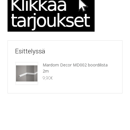
Esittelyssä
Mardom Decor MD002 boordilista
2m
9,90
€