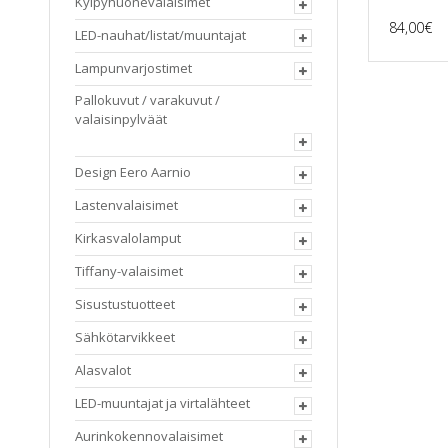
Kylpyhuonevalaisimet
84,00
€
LED-nauhat/listat/muuntajat
Lampunvarjostimet
Pallokuvut / varakuvut /
valaisinpylväät
Design Eero Aarnio
Lastenvalaisimet
Kirkasvalolamput
Tiffany-valaisimet
Sisustustuotteet
Sähkötarvikkeet
Alasvalot
LED-muuntajat ja virtalähteet
Aurinkokennovalaisimet