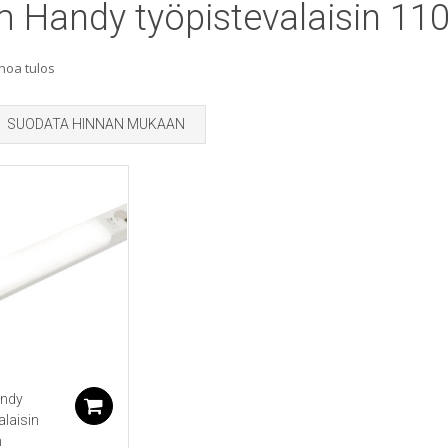
m Handy työpistevalaisin 1
noa tulos
SUODATA HINNAN MUKAAN
andy
Lisää ostoskoriin
alaisin
m