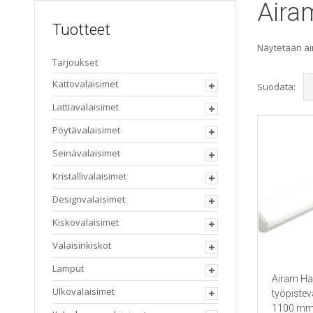
Aira
Tuotteet
Näytetään ai
Tarjoukset
Kattovalaisimet
Suodata:
Lattiavalaisimet
Pöytävalaisimet
Seinävalaisimet
Kristallivalaisimet
Designvalaisimet
Kiskovalaisimet
Valaisinkiskot
Lamput
Airam H
Ulkovalaisimet
työpistev
1100 m