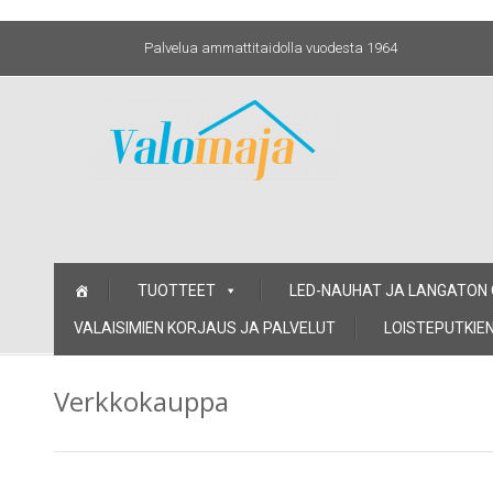
Palvelua ammattitaidolla vuodesta 1964
Skip
TUOTTEET
LED-NAUHAT JA LANGATON
to
content
VALAISIMIEN KORJAUS JA PALVELUT
LOISTEPUTKIEN
Verkkokauppa