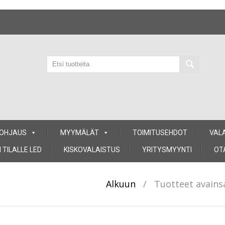
 OHJAUS
MYYMÄLÄT
TOIMITUSEHDOT
VAL
 TILALLE LED
KISKOVALAISTUS
YRITYSMYYNTI
OT
Alkuun
/
Tuotteet avains