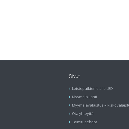
Sivut
Loisteputkien tilalle LED
Myymälä Lahti
Myymälävalaistus – kiskovalaist
Ota yhteyttä
Toimitusehdot