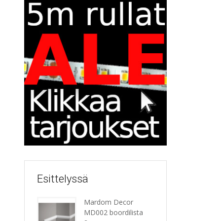
Esittelyssä
Mardom Decor
MD002 boordilista