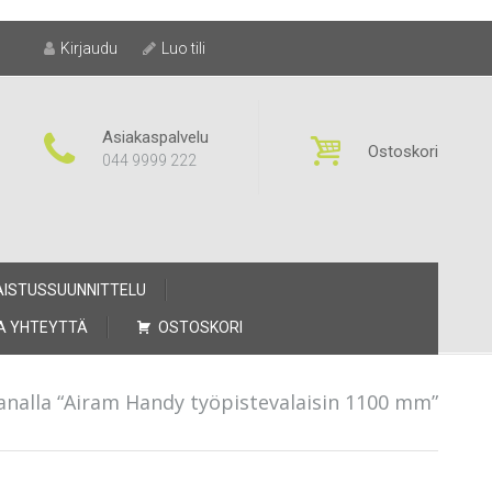
Kirjaudu
Luo tili
Asiakaspalvelu
Ostoskori
044 9999 222
AISTUSSUUNNITTELU
A YHTEYTTÄ
OSTOSKORI
analla “Airam Handy työpistevalaisin 1100 mm”