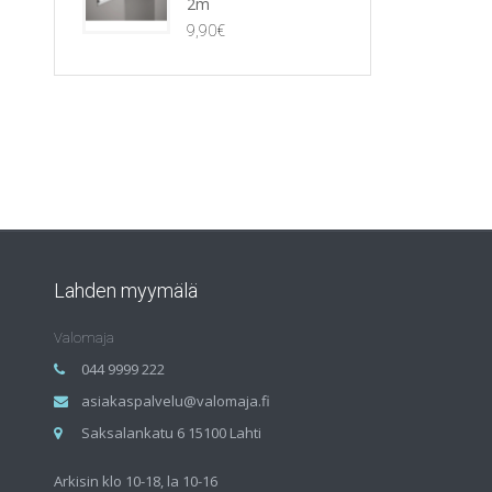
2m
9,90
€
Lahden myymälä
Valomaja
044 9999 222
asiakaspalvelu@valomaja.fi
Saksalankatu 6 15100 Lahti
Arkisin klo 10-18, la 10-16