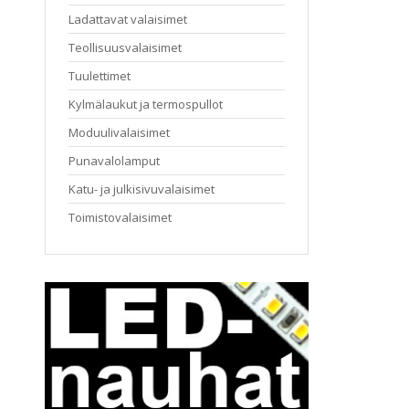
Ladattavat valaisimet
Teollisuusvalaisimet
Tuulettimet
Kylmälaukut ja termospullot
Moduulivalaisimet
Punavalolamput
Katu- ja julkisivuvalaisimet
Toimistovalaisimet