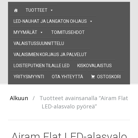
Skip
TUOTTEET
to
content
LED-NAUHAT JA LANGATON OHJAUS
MYYMÄLÄT
TOIMITUSEHDOT
VALAISTUSSUUNNITTELU
VALAISIMIEN KORJAUS JA PALVELUT
LOISTEPUTKIEN TILALLE LED
KISKOVALAISTUS
YRITYSMYYNTI
OTA YHTEYTTÄ
OSTOSKORI
Alkuun
/
Tuotteet avainsanalla “Airam Flat
LED-alasvalo pyöreä”
Airam Flat LED-alasvalo