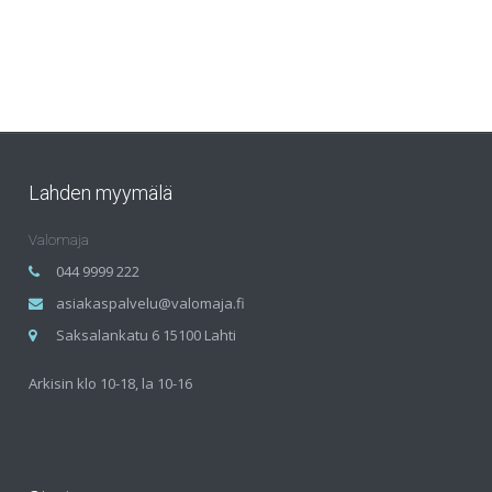
Lahden myymälä
Valomaja
044 9999 222
asiakaspalvelu@valomaja.fi
Saksalankatu 6 15100 Lahti
Arkisin klo 10-18, la 10-16