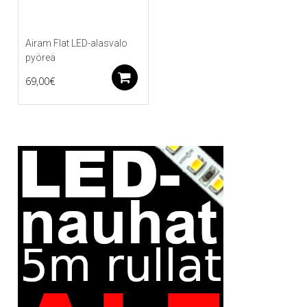
Airam Flat LED-alasvalo
pyöreä
Lisää ostoskoriin
69,00
€