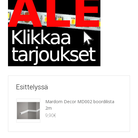
Esittelyssä
Mardom Decor MD002 boordilista
2m
9,90
€