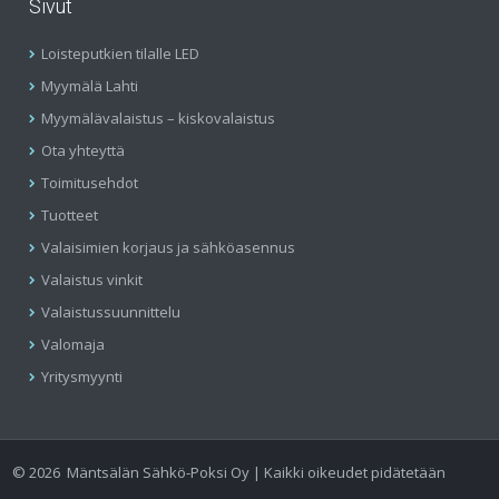
Sivut
Loisteputkien tilalle LED
Myymälä Lahti
Myymälävalaistus – kiskovalaistus
Ota yhteyttä
Toimitusehdot
Tuotteet
Valaisimien korjaus ja sähköasennus
Valaistus vinkit
Valaistussuunnittelu
Valomaja
Yritysmyynti
©
2026
Mäntsälän Sähkö-Poksi Oy | Kaikki oikeudet pidätetään