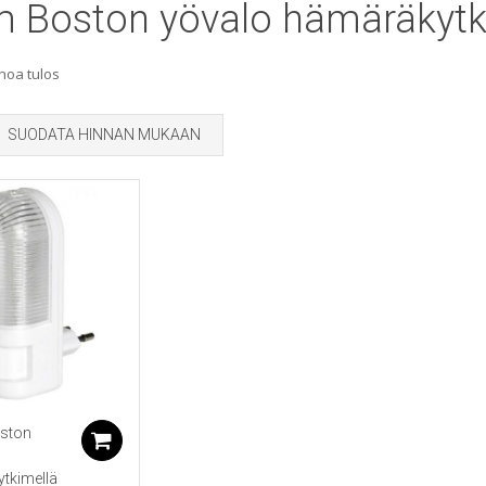
m Boston yövalo hämäräkytk
noa tulos
SUODATA HINNAN MUKAAN
ston
Lisää ostoskoriin
tkimellä