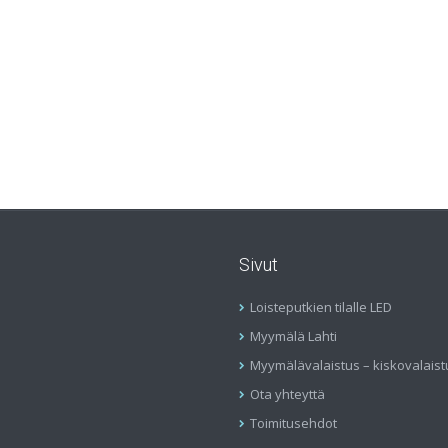
Sivut
Loisteputkien tilalle LED
Myymälä Lahti
Myymälävalaistus – kiskovalaist
Ota yhteyttä
Toimitusehdot