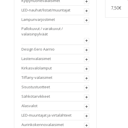
Kylpyhuonevalaisimet
7,50
€
LED-nauhat/listat/muuntajat
Lampunvarjostimet
Pallokuvut / varakuvut /
valaisinpylväät
Design Eero Aarnio
Lastenvalaisimet
Kirkasvalolamput
Tiffany-valaisimet
Sisustustuotteet
Sähkötarvikkeet
Alasvalot
LED-muuntajat ja virtalähteet
Aurinkokennovalaisimet