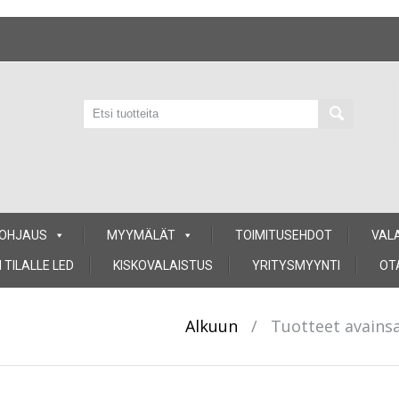
 OHJAUS
MYYMÄLÄT
TOIMITUSEHDOT
VAL
 TILALLE LED
KISKOVALAISTUS
YRITYSMYYNTI
OT
Alkuun
/
Tuotteet avains