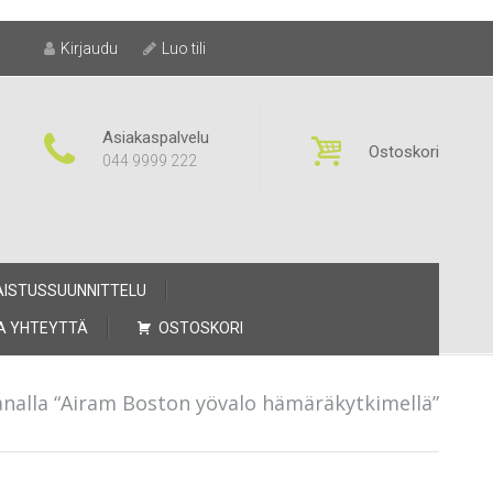
Kirjaudu
Luo tili
Asiakaspalvelu
Ostoskori
044 9999 222
AISTUSSUUNNITTELU
A YHTEYTTÄ
OSTOSKORI
analla “Airam Boston yövalo hämäräkytkimellä”