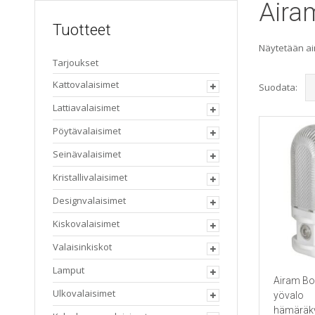
Aira
Tuotteet
Näytetään ai
Tarjoukset
Kattovalaisimet
Suodata:
Lattiavalaisimet
Pöytävalaisimet
Seinävalaisimet
Kristallivalaisimet
Designvalaisimet
Kiskovalaisimet
Valaisinkiskot
Lamput
Airam Bo
Ulkovalaisimet
yövalo
hämäräky