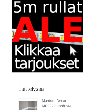
Esittelyssä
Mardom Decor
MD002 boordilista