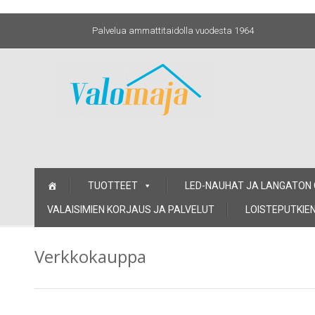
Palvelua ammattitaidolla vuodesta 1964
Skip
TUOTTEET
LED-NAUHAT JA LANGATON
to
content
VALAISIMIEN KORJAUS JA PALVELUT
LOISTEPUTKIEN
Verkkokauppa