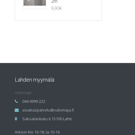
2m
9,90
€
Lahden myymälä
Valomaja
044 9999 222
asiakaspalvelu@valomaja.fi
Saksalankatu 6 15100 Lahti
Arkisin klo 10-18, la 10-16