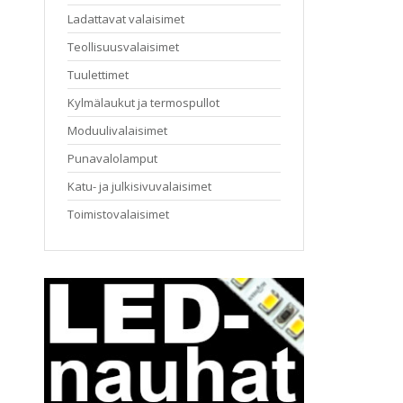
Ladattavat valaisimet
Teollisuusvalaisimet
Tuulettimet
Kylmälaukut ja termospullot
Moduulivalaisimet
Punavalolamput
Katu- ja julkisivuvalaisimet
Toimistovalaisimet