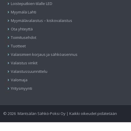
Loisteputkien tilalle LED
Myymälä Lahti
Myymälävalaistus – kiskovalaistus
Ota yhteyttä
Toimitusehdot
Tuotteet
Valaisimien korjaus ja sähköasennus
Valaistus vinkit
Valaistussuunnittelu
Valomaja
Yritysmyynti
©
2026
Mäntsälän Sähkö-Poksi Oy | Kaikki oikeudet pidätetään