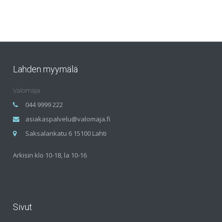
Lahden myymälä
Valomaja
044 9999 222
asiakaspalvelu@valomaja.fi
Saksalankatu 6 15100 Lahti
Arkisin klo 10-18, la 10-16
Sivut