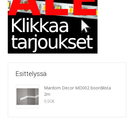
Esittelyssä
Mardom Decor MD002 boordilista
2m
9,90
€