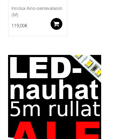
Innolux Aino-seinävalaisin
(M)
Lisää ostoskoriin
119,00
€