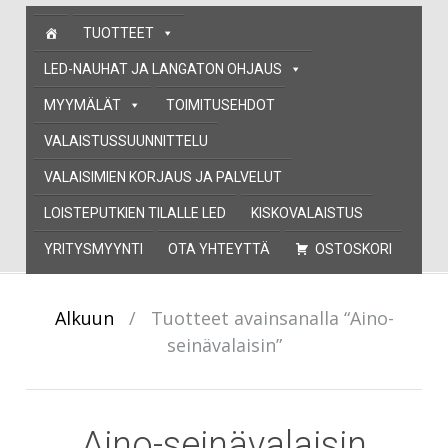
Skip
TUOTTEET
to
content
LED-NAUHAT JA LANGATON OHJAUS
MYYMÄLÄT
TOIMITUSEHDOT
VALAISTUSSUUNNITTELU
VALAISIMIEN KORJAUS JA PALVELUT
LOISTEPUTKIEN TILALLE LED
KISKOVALAISTUS
YRITYSMYYNTI
OTA YHTEYTTÄ
OSTOSKORI
Alkuun
/
Tuotteet avainsanalla “Aino-
seinävalaisin”
Aino-seinävalaisin