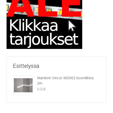
Esittelyssä
Mardom Decor MD002 boordilista
2m
9,90
€