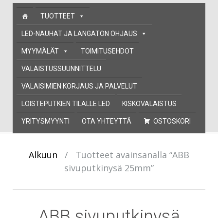
Skip
TUOTTEET
to
content
LED-NAUHAT JA LANGATON OHJAUS
MYYMÄLÄT
TOIMITUSEHDOT
VALAISTUSSUUNNITTELU
VALAISIMIEN KORJAUS JA PALVELUT
LOISTEPUTKIEN TILALLE LED
KISKOVALAISTUS
YRITYSMYYNTI
OTA YHTEYTTÄ
OSTOSKORI
Alkuun
/
Tuotteet avainsanalla “ABB
sivuputkinysä 25mm”
ABB sivuputkinysä