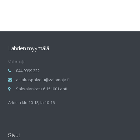
Lahden myymälä
Valomaja
044 9999 222
asiakaspalvelu@valomaja.fi
Saksalankatu 6 15100 Lahti
Arkisin klo 10-18, la 10-16
Sivut