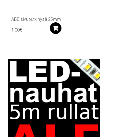
ABB sivuputkinysä 25mm
Lisää ostoskoriin
1,00
€