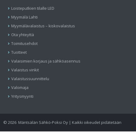
Loisteputkien tilalle LED
Myymälä Lahti
Myymälävalaistus – kiskovalaistus
Ota yhteyttä
Toimitusehdot
Tuotteet
Valaisimien korjaus ja sähköasennus
Valaistus vinkit
Valaistussuunnittelu
Valomaja
Yritysmyynti
©
2026
Mäntsälän Sähkö-Poksi Oy | Kaikki oikeudet pidätetään