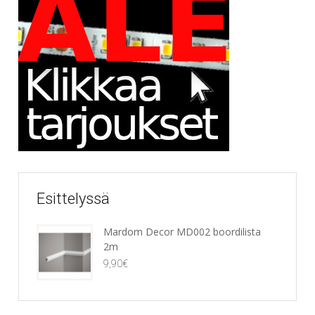
Esittelyssä
Mardom Decor MD002 boordilista
2m
9,90
€