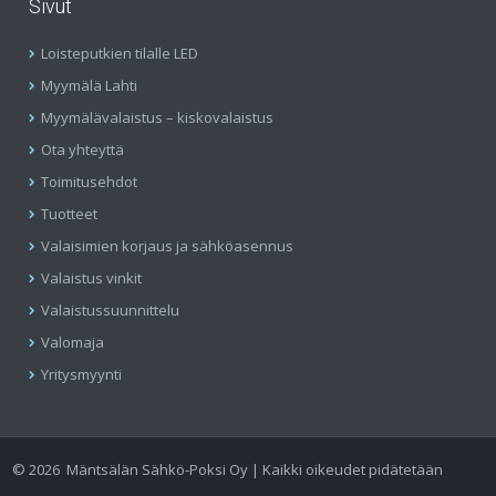
Sivut
Loisteputkien tilalle LED
Myymälä Lahti
Myymälävalaistus – kiskovalaistus
Ota yhteyttä
Toimitusehdot
Tuotteet
Valaisimien korjaus ja sähköasennus
Valaistus vinkit
Valaistussuunnittelu
Valomaja
Yritysmyynti
©
2026
Mäntsälän Sähkö-Poksi Oy | Kaikki oikeudet pidätetään