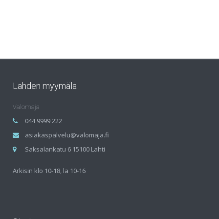
Lahden myymälä
Valomaja
044 9999 222
asiakaspalvelu@valomaja.fi
Saksalankatu 6 15100 Lahti
Arkisin klo 10-18, la 10-16