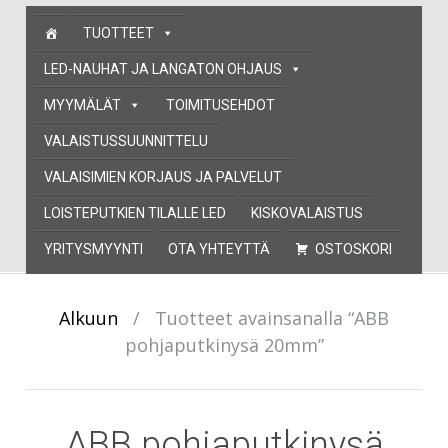
Skip
TUOTTEET
to
content
LED-NAUHAT JA LANGATON OHJAUS
MYYMÄLÄT
TOIMITUSEHDOT
VALAISTUSSUUNNITTELU
VALAISIMIEN KORJAUS JA PALVELUT
LOISTEPUTKIEN TILALLE LED
KISKOVALAISTUS
YRITYSMYYNTI
OTA YHTEYTTÄ
OSTOSKORI
Alkuun
/
Tuotteet avainsanalla “ABB
pohjaputkinysä 20mm”
ABB pohjaputkinysä