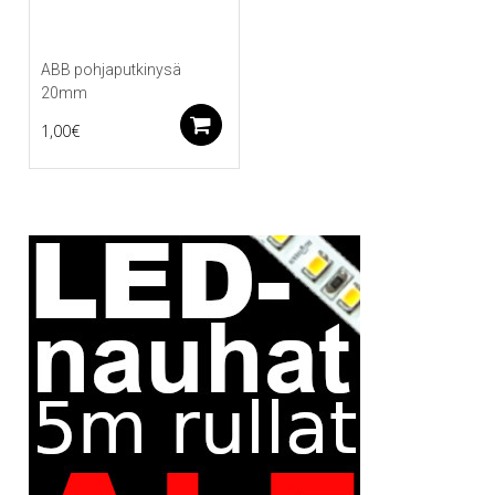
ABB pohjaputkinysä
20mm
Lisää ostoskoriin
1,00
€