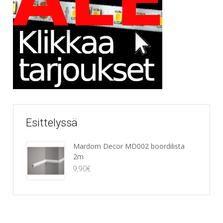
Esittelyssä
Mardom Decor MD002 boordilista
2m
9,90
€