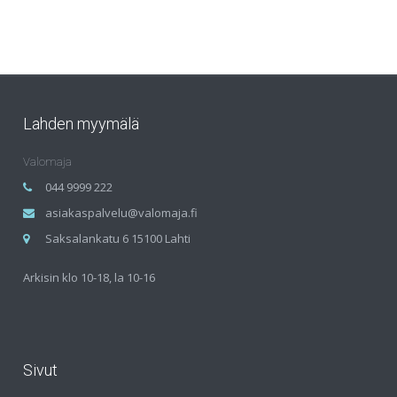
Lahden myymälä
Valomaja
044 9999 222
asiakaspalvelu@valomaja.fi
Saksalankatu 6 15100 Lahti
Arkisin klo 10-18, la 10-16
Sivut