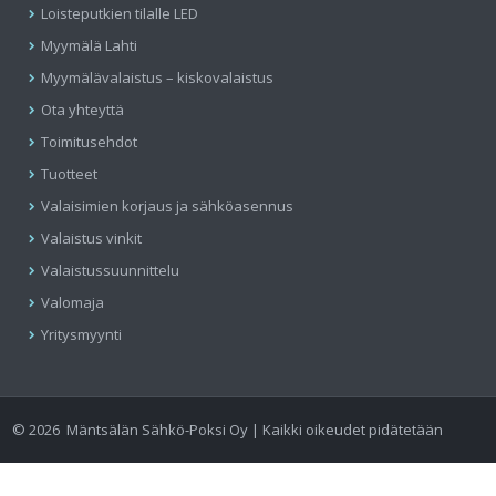
Loisteputkien tilalle LED
Myymälä Lahti
Myymälävalaistus – kiskovalaistus
Ota yhteyttä
Toimitusehdot
Tuotteet
Valaisimien korjaus ja sähköasennus
Valaistus vinkit
Valaistussuunnittelu
Valomaja
Yritysmyynti
©
2026
Mäntsälän Sähkö-Poksi Oy | Kaikki oikeudet pidätetään