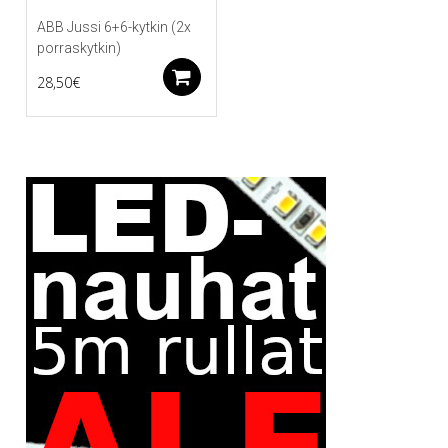
ABB Jussi 6+6-kytkin (2x
porraskytkin)
Lisää ostoskoriin
28,50
€