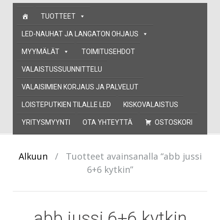
Skip
TUOTTEET
to
content
LED-NAUHAT JA LANGATON OHJAUS
MYYMÄLÄT
TOIMITUSEHDOT
VALAISTUSSUUNNITTELU
VALAISIMIEN KORJAUS JA PALVELUT
LOISTEPUTKIEN TILALLE LED
KISKOVALAISTUS
YRITYSMYYNTI
OTA YHTEYTTÄ
OSTOSKORI
Alkuun
/
Tuotteet avainsanalla “abb jussi
6+6 kytkin”
abb jussi 6+6 kytkin